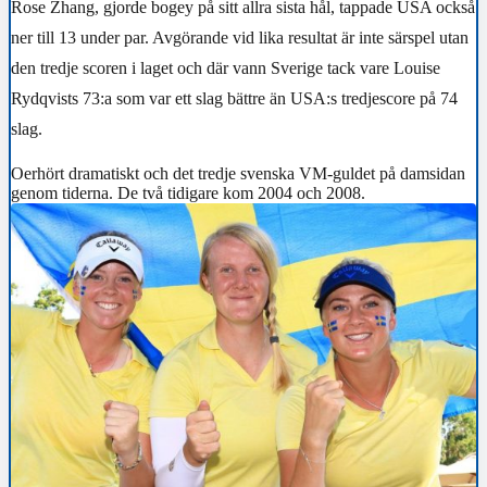
Rose Zhang, gjorde bogey på sitt allra sista hål, tappade USA också
ner till 13 under par. Avgörande vid lika resultat är inte särspel utan
den tredje scoren i laget och där vann Sverige tack vare Louise
Rydqvists 73:a som var ett slag bättre än USA:s tredjescore på 74
slag.
Oerhört dramatiskt och det tredje svenska VM-guldet på damsidan
genom tiderna. De två tidigare kom 2004 och 2008.