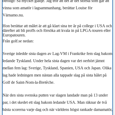
otroligt! Så mycket glädje. Jag tror att det är det största som går att
vinna som amatör i lagsammanhang, berättar Louise för
Värnamo.nu.
Hon berättar att målet är att gå klart sina tre år på college i USA och
därefter att bli proffs och försöka att kvala in på LPGA-touren eller
Europatouren.
Från golf.se nedan:
Sverige inledde sista dagen av Lag-VM i Frankrike fem slag bakom
ledande Tyskland. Under hela sista dagen var det oerhört jämnt
mellan fem lag: Sverige, Tyskland, Spanien, USA och Japan. Olika
lag hade ledningen men nästan alla tappade slag på sista hålet på
Golf de Saint-Nom-la-Bretèche.
När den sista svenska putten var slagen landade man på 13 under
par, i det skedet ett slag bakom ledande USA. Man räknar de två
bästa scorerna varje dag och när världens högst rankade damamatör,