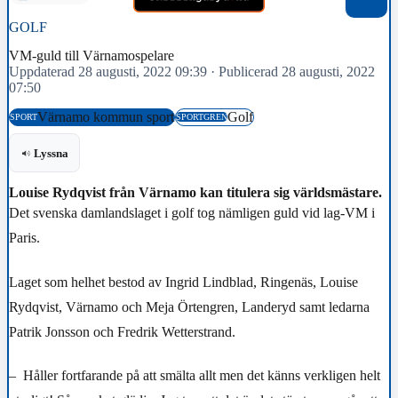
GOLF
VM-guld till Värnamospelare
Uppdaterad 28 augusti, 2022 09:39
·
Publicerad 28 augusti, 2022
07:50
Värnamo kommun sport
Golf
SPORT
SPORTGREN
Lyssna
Louise Rydqvist från Värnamo kan titulera sig världsmästare.
Det svenska damlandslaget i golf tog nämligen guld vid lag-VM i
Paris.
Laget som helhet bestod av Ingrid Lindblad, Ringenäs, Louise
Rydqvist, Värnamo och Meja Örtengren, Landeryd samt ledarna
Patrik Jonsson och Fredrik Wetterstrand.
– Håller fortfarande på att smälta allt men det känns verkligen helt