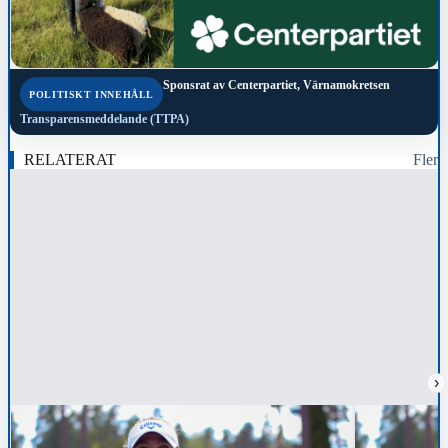
Sponsrat av
Centerpartiet, Värnamokretsen
POLITISKT INNEHÅLL
Transparensmeddelande (TTPA)
RELATERAT
Fler
›