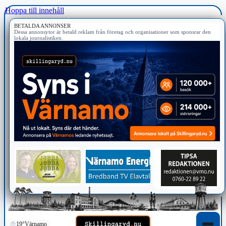
Hoppa till innehåll
BETALDA ANNONSER
Dessa annonsytor är betald reklam från företag och organisationer som sponsrar den
lokala journalistiken.
19°
Värnamo