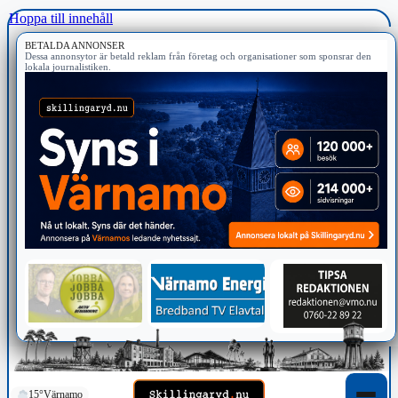
Hoppa till innehåll
BETALDA ANNONSER
Dessa annonsytor är betald reklam från företag och organisationer som sponsrar den
lokala journalistiken.
15°
Värnamo