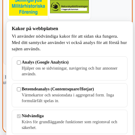
Kakor på webbplatsen
KOMMUNEN
Vi använder nödvändiga kakor för att sidan ska fungera.
Med ditt samtycke använder vi också analys för att förstå hur
sajten används.
Analys (Google Analytics)
Hjälper oss se sidvisningar, navigering och hur annonser
används.
Fristående webbtidningsföretag grundat 1991 som sedan 2002 ger
ut tidningen Skillingaryd.nu och 2010 lanserades Värnamo.nu. Från
april 2026 omfattar Skillingaryd.nu tre kommuner: Gnosjö,
Beteendeanalys (Contentsquare/Hotjar)
Värnamo och Vaggeryds kommun.
Värmekartor och sessionsdata i aggregerad form. Inga
formulärfält spelas in.
Kontakta oss
E-post: redaktionen@skillingaryd.nu
Postadress: Gisslaköp 1, 568 92 Skillingaryd
Nödvändiga
Krävs för grundläggande funktioner som regionsval och
Kakinställningar
säkerhet.