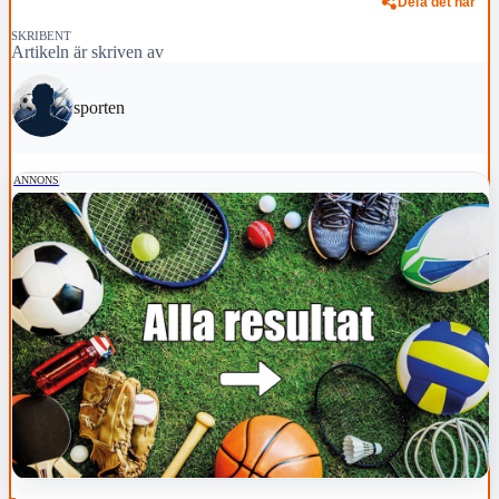
Dela det här
SKRIBENT
Artikeln är skriven av
sporten
ANNONS