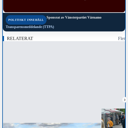
Sponsrat av
Vänsterpartiet Värnamo
POLITISKT INNEHÅLL
Transparensmeddelande (TTPA)
RELATERAT
Fler
›