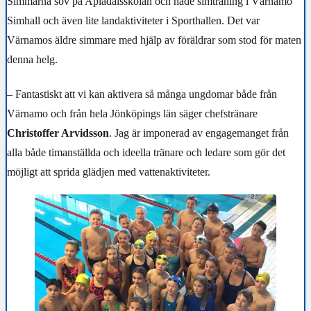
Simmarna sov på Apladalsskolan och hade simträning i Värnamo
Simhall och även lite landaktiviteter i Sporthallen. Det var
Värnamos äldre simmare med hjälp av föräldrar som stod för maten
denna helg.
– Fantastiskt att vi kan aktivera så många ungdomar både från
Värnamo och från hela Jönköpings län säger chefstränare
Christoffer Arvidsson
. Jag är imponerad av engagemanget från
alla både timanställda och ideella tränare och ledare som gör det
möjligt att sprida glädjen med vattenaktiviteter.