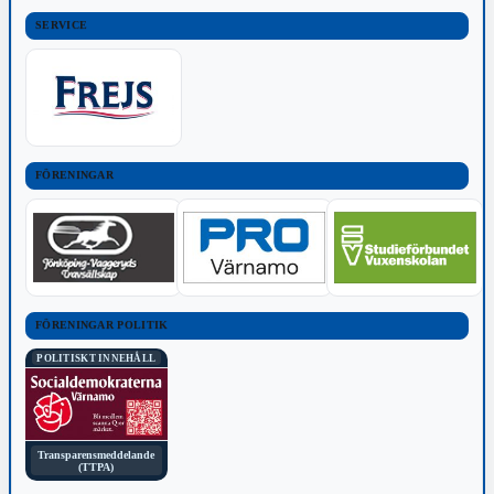
SERVICE
FÖRENINGAR
FÖRENINGAR POLITIK
POLITISKT INNEHÅLL
Transparensmeddelande
(TTPA)