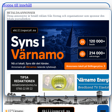
Hoppa till innehåll
BETALDA ANNONSER
Dessa annonsytor är betald reklam från företag och organisationer som sponsrar den
lokala journalistiken.
15°
Värnamo