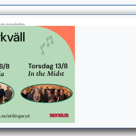
ala journalistiken.