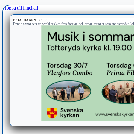
Hoppa till innehåll
BETALDA ANNONSER
Denna annonsyta är betald reklam från företag och organisationer som sponsrar den lok