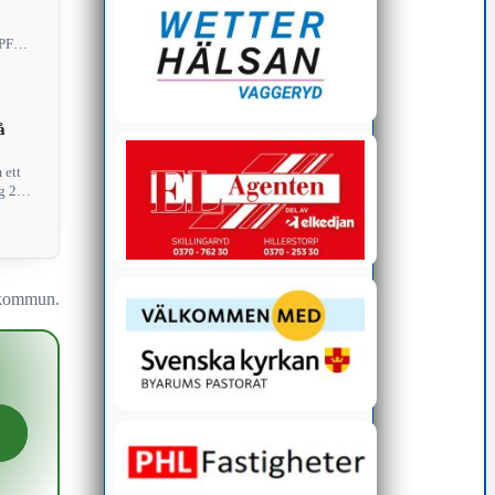
SPF
å
 ett
g 27
n kommun.