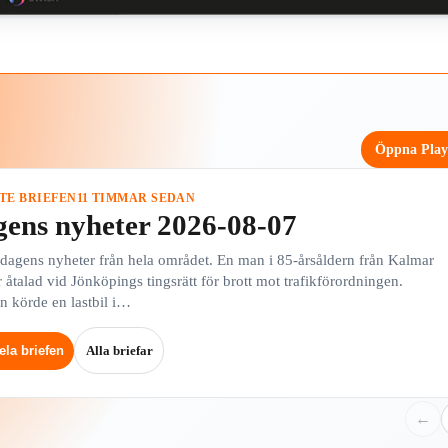
Öppna Pla
TE BRIEFEN
11 TIMMAR SEDAN
ens nyheter 2026-08-07
 dagens nyheter från hela området. En man i 85-årsåldern från Kalmar
r åtalad vid Jönköpings tingsrätt för brott mot trafikförordningen.
 körde en lastbil i…
Alla briefar
ela briefen
←