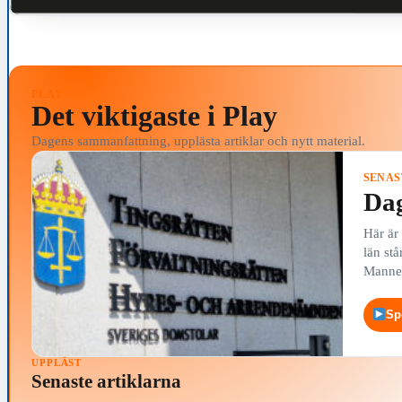
PLAY
Det viktigaste i Play
Dagens sammanfattning, upplästa artiklar och nytt material.
SENAS
Dag
Här är
län stå
Mannen
Sp
UPPLÄST
Senaste artiklarna