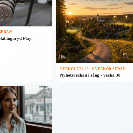
 SEDAN
Skillingaryd Play
VECKOLÅT
4:19 · 2 VECKOR SEDAN
Nyhetsveckan i sång - vecka 30