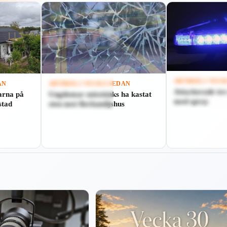
ARTIKEL
1 VEC
AN
ARTIKEL
1 VECKA SEDAN
Attackerade tre
Spela
arna på
Ungdomar misstänks ha kastat
Spela
med spray
stad
sten mot flerfamiljshus