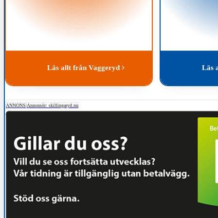
Läs allt från Vaggeryd
Läs 
ANNONS
|
Annonsör: skillingaryd.nu