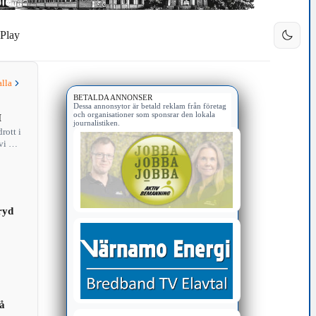
Play
alla
BETALDA ANNONSER
Dessa annonsytor är betald reklam från företag
och organisationer som sponsrar den lokala
M
journalistiken.
rott i
i har
ryd
på