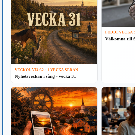
PODD
1 VECKA
Välkomna till 
VECKOLÅT
4:32 · 1 VECKA SEDAN
Nyhetsveckan i sång - vecka 31