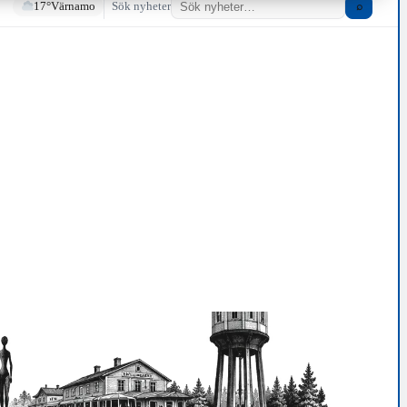
17°
Värnamo
Sök nyheter
⌕