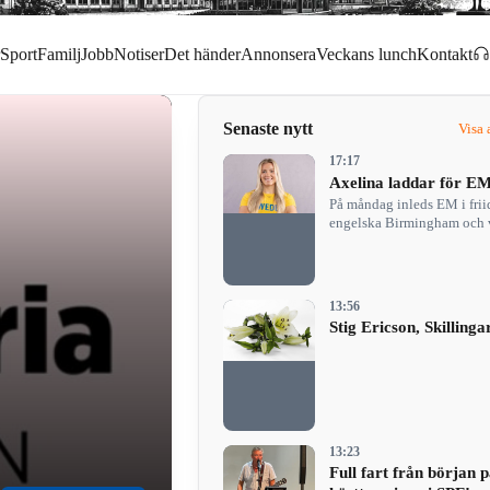
Sport
Familj
Jobb
Notiser
Det händer
Annonsera
Veckans lunch
Kontakt
Senaste nytt
Visa 
17:17
Axelina laddar för E
På måndag inleds EM i friid
engelska Birmingham och v
känt pulsen…
13:56
Stig Ericson, Skillinga
13:23
Full fart från början 