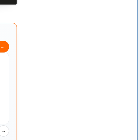
y
→
→