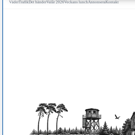
Väder
Trafik
Det händer
Valår 2026
Veckans lunch
Annonsera
Kontakt