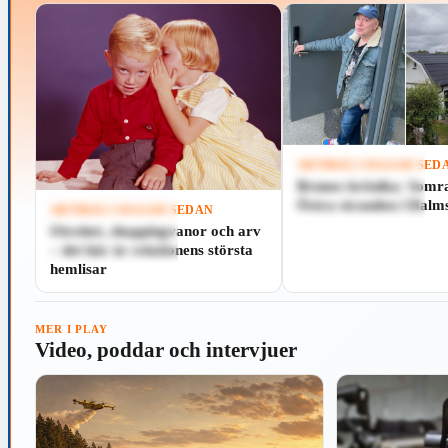
ARTIKEL
5 DAGAR SED
Brunos krönika: Somr
Spela
Östra stranden i Halm
ARTIKEL
5 DAGAR SEDAN
Otrohet, shoppingvanor och arv
Spela
– det här är relationens största
hemlisar
MER I PLAY
Video, poddar och intervjuer