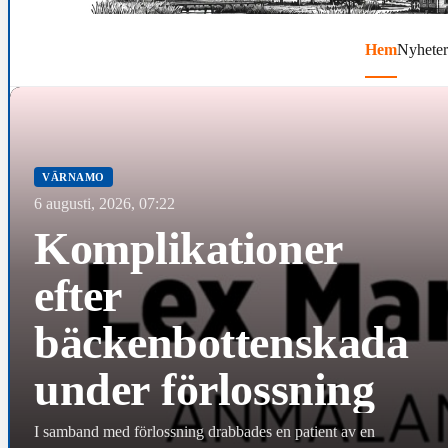
Hem
Nyheter
VÄRNAMO
6 augusti, 2026, 07:22
Komplikationer
efter
bäckenbottenskada
under förlossning
I samband med förlossning drabbades en patient av en