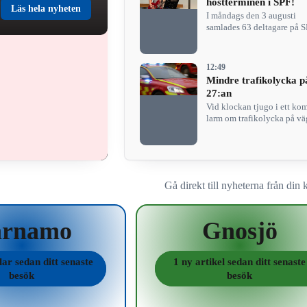
höstterminen i SPF!
Läs hela nyheten
I måndags den 3 augusti
samlades 63 deltagare på 
Bor-Rydaholms första
månadsmöte för…
12:49
Mindre trafikolycka p
27:an
Vid klockan tjugo i ett kom
larm om trafikolycka på vä
i…
Gå direkt till nyheterna från di
ärnamo
Gnosjö
lar sedan ditt senaste
1 ny artikel sedan ditt senaste
besök
besök