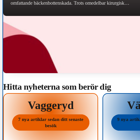
omfattande bäckenbottenskada. Trots omedelbar kirurgisk
behandling uppstod komplikationer som medfört långvariga
och kvarstående besvär. Region…
Hitta nyheterna som berör dig
Vaggeryd
V
7 nya artiklar sedan ditt senaste
9 nya artik
besök