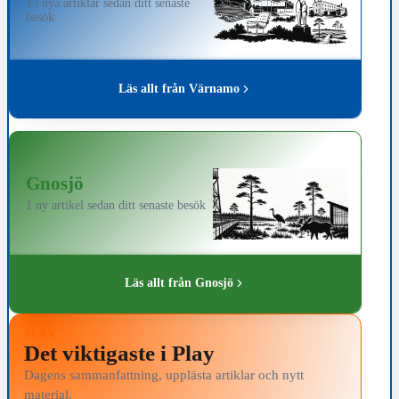
13 nya artiklar sedan ditt senaste
besök
Läs allt från Värnamo
Gnosjö
1 ny artikel sedan ditt senaste besök
Läs allt från Gnosjö
PLAY
Det viktigaste i Play
Dagens sammanfattning, upplästa artiklar och nytt
material.