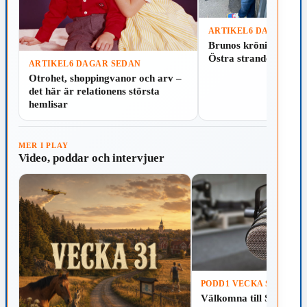
ARTIKEL
6 DAGAR SE
Läs
Spela
Brunos krönika: Som
Östra stranden i Hal
ARTIKEL
6 DAGAR SEDAN
Läs
Spela
Otrohet, shoppingvanor och arv –
det här är relationens största
hemlisar
MER I PLAY
Video, poddar och intervjuer
PODD
1 VECKA SEDAN
Välkomna till Skillinga