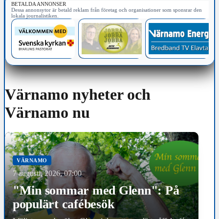
BETALDA ANNONSER
Dessa annonsytor är betald reklam från företag och organisationer som sponsrar den
lokala journalistiken.
Värnamo nyheter och
Värnamo nu
VÄRNAMO
7 augusti, 2026, 07:00
"Min sommar med Glenn": På
populärt cafébesök