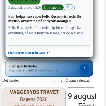
#FELIX ROSENQVIST
5 augusti, 2026, 15:08
Uppdaterad
0
Fem helger, sex race: Felix Rosenqvist redo för
intensiv avslutning på Indycar-säsongen
Felix Rosenqvist förbereder sig för en fullspäckad
avslutning på årets Indycar-säsong där de sex sista
racen ska avgöras under de kommande fem helgerna,
och där Indy 500-vinnaren slåss om en topp-fem-
placering i den slutliga mästerskapstabellen.
Fler sportnyheter från Gnosjö
Fler sportnyheter
Öppna hela sportflödet och fortsätt läsa
‹
›
Det händer
Öppna kalendern →