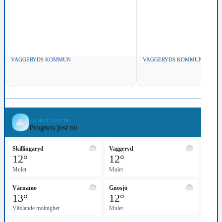
VAGGERYDS KOMMUN
VAGGERYDS KOMMUN
VÄDRET JUST NU
Prognos just nu
Skillingaryd
Vaggeryd
12°
12°
Mulet
Mulet
Värnamo
Gnosjö
13°
12°
Växlande molnighet
Mulet