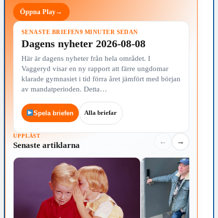
Öppna Play
→
SENASTE BRIEFEN
9 MINUTER SEDAN
Dagens nyheter 2026-08-08
Här är dagens nyheter från hela området. I
Vaggeryd visar en ny rapport att färre ungdomar
klarade gymnasiet i tid förra året jämfört med början
av mandatperioden. Detta…
Alla briefar
Spela briefen
UPPLÄST
←
→
Senaste artiklarna