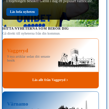
I följetongen besöker Glenn i dag ett populärt våffelcafé.
Läs hela nyheten
HITTA NYHETERNA SOM BERÖR DIG
Gå direkt till nyheterna från din kommun.
Vaggeryd
9 nya artiklar sedan ditt senaste
besök
Läs allt från Vaggeryd
Värnamo