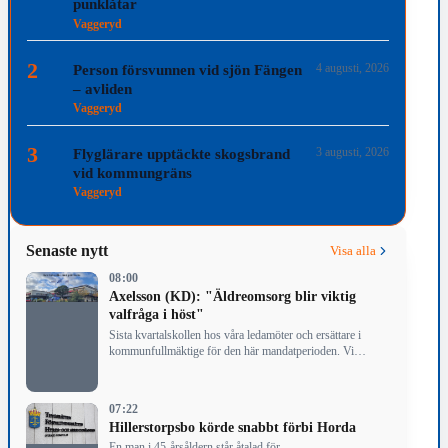
punklåtar
Vaggeryd
2
4 augusti, 2026
Person försvunnen vid sjön Fängen
– avliden
Vaggeryd
3
3 augusti, 2026
Flyglärare upptäckte skogsbrand
vid kommungräns
Vaggeryd
Senaste nytt
Visa alla
08:00
Axelsson (KD): "Äldreomsorg blir viktig
valfråga i höst"
Sista kvartalskollen hos våra ledamöter och ersättare i
kommunfullmäktige för den här mandatperioden. Vi…
07:22
Hillerstorpsbo körde snabbt förbi Horda
En man i 45-årsåldern står åtalad för