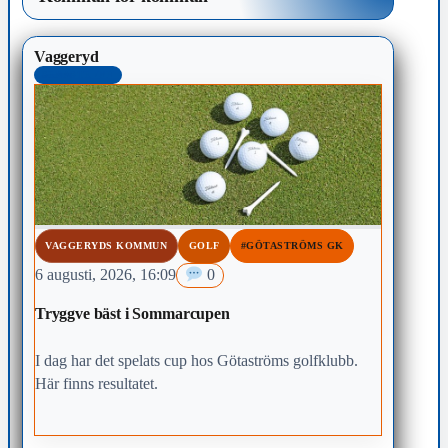
Vaggeryd
SENASTE 48H
VAGGERYDS KOMMUN
GOLF
#GÖTASTRÖMS GK
6 augusti, 2026, 16:09
0
Tryggve bäst i Sommarcupen
I dag har det spelats cup hos Götaströms golfklubb.
Här finns resultatet.