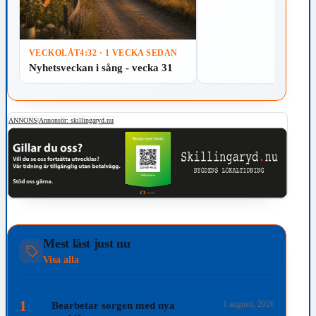
VECKOLÅT
4:32 · 1 VECKA SEDAN
Nyhetsveckan i sång - vecka 31
ANNONS
|
Annonsör: skillingaryd.nu
Mest läst just nu
Visa alla
1
1 augusti, 2026
Bearbetar sorgen med nya