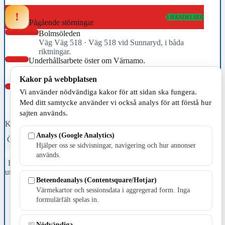
!
TRAFIKLÄGET
3 HÄNDELSER
Pågående störningar
Trafikstörning
Bolmsöleden
Väg Väg 518 · Väg 518 vid Sunnaryd, i båda
riktningar.
Vägarbete
Underhållsarbete öster om Värnamo.
Väg Väg 27 · Väg 27 från Sydsvenska krysset till
Voxtorp båda riktningarna i Jönköpings län (F)
Kakor på webbplatsen
Vägarbete
Underhållsarbete söder om trafikplats Hornsborg.
Vi använder nödvändiga kakor för att sidan ska fungera.
Väg E4 · E4 från Trafikplats Strömsnäs-Traryd (76) till
Med ditt samtycke använder vi också analys för att förstå hur
Trafikplats Hornsborg (77) i riktning mot Värnamo i
sajten används.
Kronobergs län (G)
Källa: Trafikverket · uppdaterad 08:11
Analys (Google Analytics)
Öppna trafikhubben →
Trafikverket →
Hjälper oss se sidvisningar, navigering och hur annonser
används.
Fristående webbtidningsföretag grundat 1991 som sedan 2002 ger
ut tidningen Skillingaryd.nu och 2010 lanserades Värnamo.nu. Från
Beteendeanalys (Contentsquare/Hotjar)
april 2026 omfattar Skillingaryd.nu tre kommuner: Gnosjö,
Värnamo och Vaggeryds kommun.
Värmekartor och sessionsdata i aggregerad form. Inga
formulärfält spelas in.
Kontakta oss
E-post: redaktionen@skillingaryd.nu
Nödvändiga