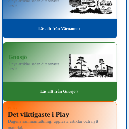
8 nya artiklar sedan ditt senaste
besök
Läs allt från Värnamo
Gnosjö
2 nya artiklar sedan ditt senaste
besök
Läs allt från Gnosjö
PLAY
Det viktigaste i Play
Dagens sammanfattning, upplästa artiklar och nytt
material.