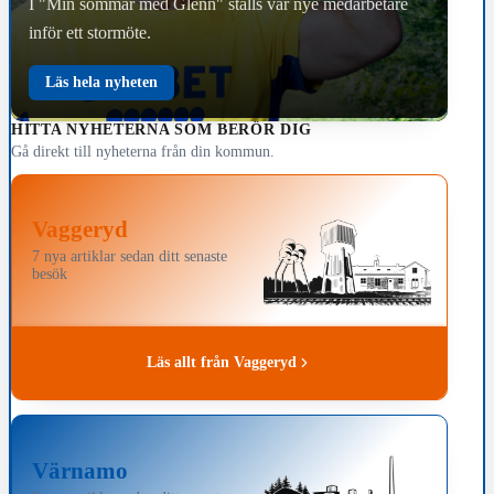
I "Min sommar med Glenn" ställs vår nye medarbetare
inför ett stormöte.
Läs hela nyheten
HITTA NYHETERNA SOM BERÖR DIG
Gå direkt till nyheterna från din kommun.
Vaggeryd
7 nya artiklar sedan ditt senaste
besök
Läs allt från Vaggeryd
Värnamo