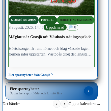
GNOSJÖ KOMMUN
FOTBOLL
#CHRISTIAN CARLSSON
8 augusti, 2026, 14:47
Uppdaterad
0
Målglatt när Gnosjö och Västboås träningsspelade
Höstsäsongen är runt hörnet och idag vässade lagen
formen inför uppstarten. Västboås drog det längsta
strået och kunde vinna med uddamålet.
Fler sportnyheter från Gnosjö
Fler sportnyheter
Öppna hela sportflödet och fortsätt läsa
‹
›
Det händer
Öppna kalendern →