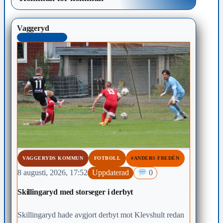
Vaggeryd
MEST LÄST 48H
VAGGERYDS KOMMUN
FOTBOLL
#ANDERS FREDÉN
8 augusti, 2026, 17:52
Uppdaterad
0
Skillingaryd med storseger i derbyt
Skillingaryd hade avgjort derbyt mot Klevshult redan