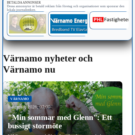
BETALDA ANNONSER
Dessa annonsytor är betald reklam från företag och organisationer som sponsrar den
lokala journalistiken.
Värnamo nyheter och
Värnamo nu
VÄRNAMO
8 augusti, 2026, 07:00
"Min sommar med Glenn": Ett
bussigt stormöte