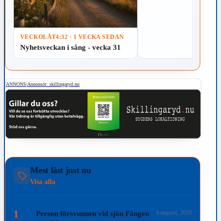
VECKOLÅT
4:32 · 1 VECKA SEDAN
Nyhetsveckan i sång - vecka 31
ANNONS
|
Annonsör: skillingaryd.nu
Mest läst just nu
Visa alla
1
4 augusti, 2026
Person försvunnen vid sjön Fängen