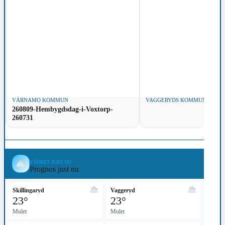
VÄRNAMO KOMMUN
VAGGERYDS KOMMUN
260809-Hembygdsdag-i-Voxtorp-
260731
VÄDRET JUST NU
Prognos just nu
Skillingaryd
Vaggeryd
23°
23°
Mulet
Mulet