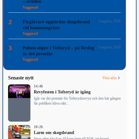
– avliden
Vaggeryd
2
3 augusti, 2026
Flyglärare upptäckte skogsbrand
vid kommungräns
Vaggeryd
3
5 augusti, 2026
Pulsen stiger i Tofteryd – på lördag
är det premiär
Vaggeryd
Senaste nytt
Visa alla
14:46
Revyfesten i Tofteryd är igång
Igår var det premiär för Tofterydsrevyn och den här gången
får publiken kliva rakt…
10:26
Larm om skogsbrand
Strax efter klockan 10 kom larm till SOS om brand