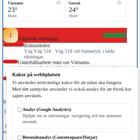
Värnamo
Gnosjö
23°
24°
Mulet
Mulet
!
TRAFIKLÄGET
3 HÄNDELSER
Pågående störningar
Trafikstörning
Bolmsöleden
Väg Väg 518 · Väg 518 vid Sunnaryd, i båda
riktningar.
Vägarbete
Underhållsarbete öster om Värnamo.
Väg Väg 27 · Väg 27 från Sydsvenska krysset till
Voxtorp båda riktningarna i Jönköpings län (F)
Kakor på webbplatsen
Vägarbete
Underhållsarbete söder om trafikplats Hornsborg.
Vi använder nödvändiga kakor för att sidan ska fungera.
Väg E4 · E4 från Trafikplats Strömsnäs-Traryd (76) till
Med ditt samtycke använder vi också analys för att förstå hur
Trafikplats Hornsborg (77) i riktning mot Värnamo i
sajten används.
Kronobergs län (G)
Källa: Trafikverket · uppdaterad 15:31
Analys (Google Analytics)
Öppna trafikhubben →
Trafikverket →
Hjälper oss se sidvisningar, navigering och hur annonser
används.
Fristående webbtidningsföretag grundat 1991 som sedan 2002 ger
ut tidningen Skillingaryd.nu och 2010 lanserades Värnamo.nu. Från
Beteendeanalys (Contentsquare/Hotjar)
april 2026 omfattar Skillingaryd.nu tre kommuner: Gnosjö,