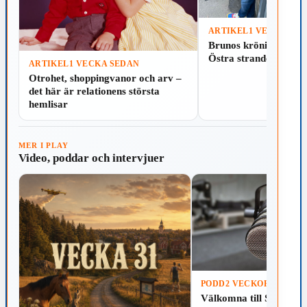
ARTIKEL
1 VECKA SE
Läs
Spela
Brunos krönika: Som
Östra stranden i Hal
ARTIKEL
1 VECKA SEDAN
Läs
Spela
Otrohet, shoppingvanor och arv –
det här är relationens största
hemlisar
MER I PLAY
Video, poddar och intervjuer
PODD
2 VECKOR SEDAN
Välkomna till Skillinga