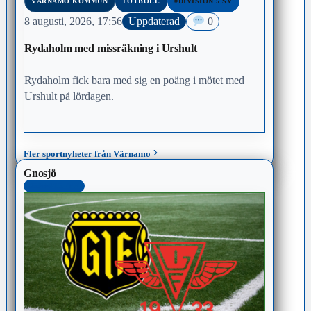
VÄRNAMO KOMMUN
FOTBOLL
#DIVISION 5 SV
8 augusti, 2026, 17:56
Uppdaterad
0
Rydaholm med missräkning i Urshult
Rydaholm fick bara med sig en poäng i mötet med
Urshult på lördagen.
Fler sportnyheter från Värnamo
Gnosjö
SENASTE 48H