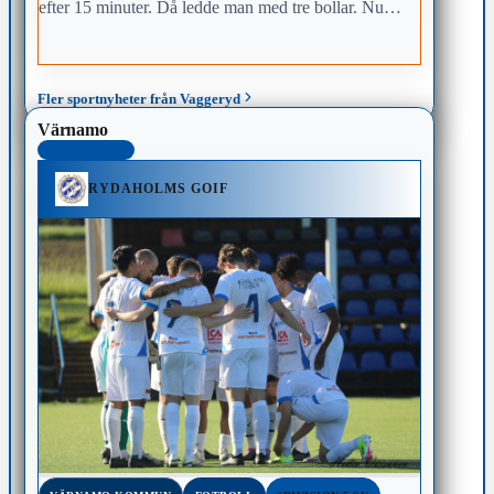
efter 15 minuter. Då ledde man med tre bollar. Nu
toppar man serien igen.
Fler sportnyheter från Vaggeryd
Värnamo
SENASTE 48H
RYDAHOLMS GOIF