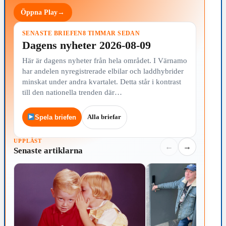
Öppna Play
→
SENASTE BRIEFEN
8 TIMMAR SEDAN
Dagens nyheter 2026-08-09
Här är dagens nyheter från hela området. I Värnamo
har andelen nyregistrerade elbilar och laddhybrider
minskat under andra kvartalet. Detta står i kontrast
till den nationella trenden där…
Alla briefar
Spela briefen
UPPLÄST
←
→
Senaste artiklarna