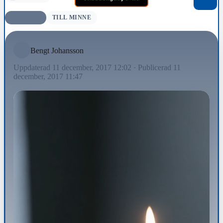
AVLIDNA
TILL MINNE
Bengt Johansson
Uppdaterad 11 december, 2017 12:02
·
Publicerad 11
december, 2017 11:47