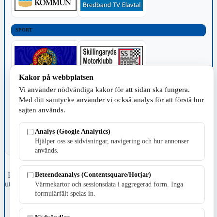
SPORT
Kakor på webbplatsen
Vi använder nödvändiga kakor för att sidan ska fungera.
TILLVERKNING
Med ditt samtycke använder vi också analys för att förstå hur
sajten används.
Analys (Google Analytics)
Hjälper oss se sidvisningar, navigering och hur annonser
används.
Beteendeanalys (Contentsquare/Hotjar)
Fristående webbtidningsföretag grundat 1991 som sedan 2002 ger
ut tidningen Skillingaryd.nu och 2010 lanserades Värnamo.nu. Från
Värmekartor och sessionsdata i aggregerad form. Inga
april 2026 omfattar Skillingaryd.nu tre kommuner: Gnosjö,
formulärfält spelas in.
Värnamo och Vaggeryds kommun.