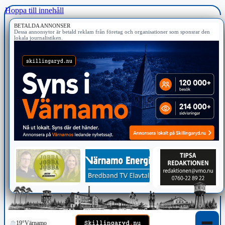
Hoppa till innehåll
BETALDA ANNONSER
Dessa annonsytor är betald reklam från företag och organisationer som sponsrar den
lokala journalistiken.
19°
Värnamo