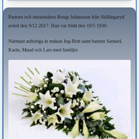
Pastorn och missionären Bengt Johansson från Skillingaryd
avled den 9/12 2017. Han var född den 10/5 1930.
Närmast anhöriga är makan Ing-Britt samt barnen Samuel,
Karin, Maud och Lars med familjer.