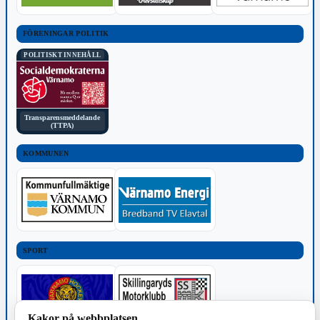
FÖRENINGAR POLITIK
POLITISKT INNEHÅLL
Transparensmeddelande
(TTPA)
KOMMUNEN
SPORT
Kakor på webbplatsen