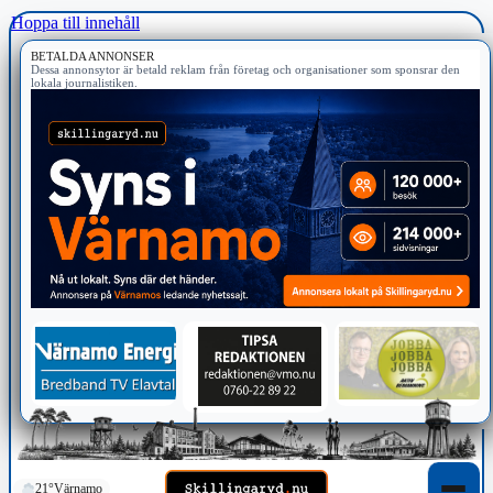
Hoppa till innehåll
BETALDA ANNONSER
Dessa annonsytor är betald reklam från företag och organisationer som sponsrar den
lokala journalistiken.
21°
Värnamo