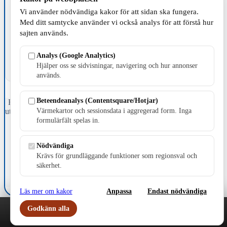
Vi använder nödvändiga kakor för att sidan ska fungera.
TILLVERKNING
Med ditt samtycke använder vi också analys för att förstå hur
sajten används.
Analys (Google Analytics)
Hjälper oss se sidvisningar, navigering och hur annonser
används.
Beteendeanalys (Contentsquare/Hotjar)
Fristående webbtidningsföretag grundat 1991 som sedan 2002 ger
Värmekartor och sessionsdata i aggregerad form. Inga
ut tidningen Skillingaryd.nu och 2010 lanserades Värnamo.nu. Från
april 2026 omfattar Skillingaryd.nu tre kommuner: Gnosjö,
formulärfält spelas in.
Värnamo och Vaggeryds kommun.
Nödvändiga
Kontakta oss
Krävs för grundläggande funktioner som regionsval och
E-post: redaktionen@skillingaryd.nu
Postadress: Gisslaköp 1, 568 92 Skillingaryd
säkerhet.
Kakinställningar
Läs mer om kakor
Anpassa
Endast nödvändiga
Godkänn alla
Play
Nyheter
Sport
Familj
Meny