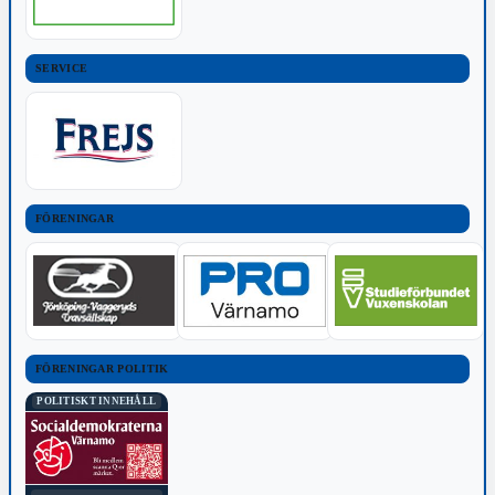
SERVICE
FÖRENINGAR
FÖRENINGAR POLITIK
POLITISKT INNEHÅLL