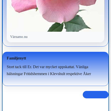
Värnamo.nu
Familjenytt
Stort tack till Er. Det var mycket uppskattat. Vänliga
hälsningar Fritidshemmen i Klevshult respektive Åker
Dela det här