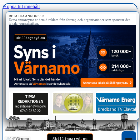
Hoppa till innehåll
BETALDA ANNONSER
Dessa annonsytor är betald reklam från företag och organisationer som sponsrar den
lokala journalistiken.
14°
Värnamo