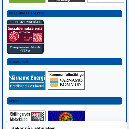
FÖRENINGAR POLITIK
POLITISKT INNEHÅLL
Transparensmeddelande
(TTPA)
KOMMUNEN
SPORT
Kakor på webbplatsen