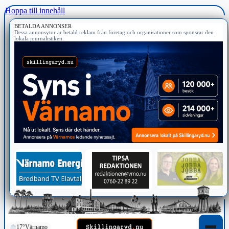
Hoppa till innehåll
BETALDA ANNONSER
Dessa annonsytor är betald reklam från företag och organisationer som sponsrar den
lokala journalistiken.
17°
Värnamo