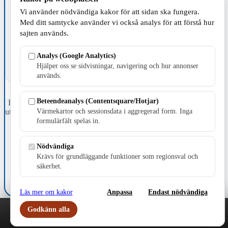
Vi använder nödvändiga kakor för att sidan ska fungera.
TILLVERKNING
Med ditt samtycke använder vi också analys för att förstå hur
sajten används.
Analys (Google Analytics)
Hjälper oss se sidvisningar, navigering och hur annonser
används.
Beteendeanalys (Contentsquare/Hotjar)
Fristående webbtidningsföretag grundat 1991 som sedan 2002 ger
Värmekartor och sessionsdata i aggregerad form. Inga
ut tidningen Skillingaryd.nu och 2010 lanserades Värnamo.nu. Från
april 2026 omfattar Skillingaryd.nu tre kommuner: Gnosjö,
formulärfält spelas in.
Värnamo och Vaggeryds kommun.
Nödvändiga
Kontakta oss
Krävs för grundläggande funktioner som regionsval och
E-post: redaktionen@skillingaryd.nu
Postadress: Gisslaköp 1, 568 92 Skillingaryd
säkerhet.
Kakinställningar
Läs mer om kakor
Anpassa
Endast nödvändiga
Godkänn alla
Play
Nyheter
Sport
Familj
Meny