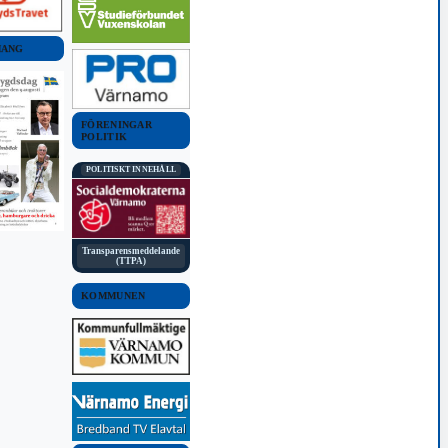
MANG
FÖRENINGAR
POLITIK
POLITISKT INNEHÅLL
Transparensmeddelande
(TTPA)
KOMMUNEN