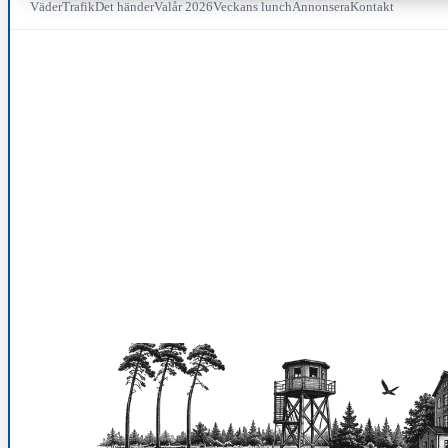
Väder
Trafik
Det händer
Valår 2026
Veckans lunch
Annonsera
Kontakt