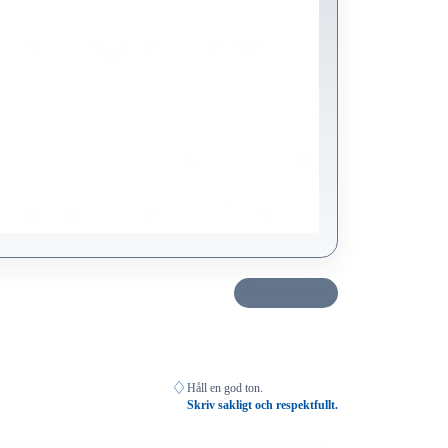
Dela det här
♢
Håll en god ton.
Skriv sakligt och respektfullt.