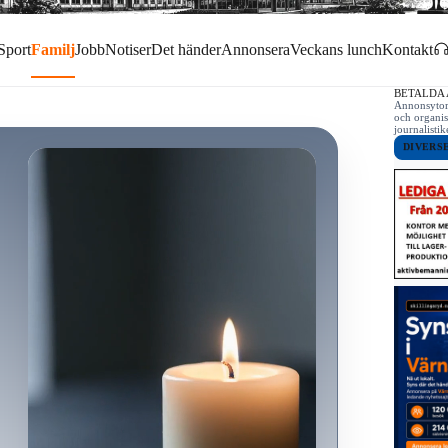
Sport
Familj
Jobb
Notiser
Det händer
Annonsera
Veckans lunch
Kontakt
BETALDA
Annonsytor 
och organis
journalist
DIVERS