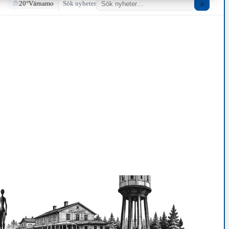
20°
Värnamo
Sök nyheter
⌕