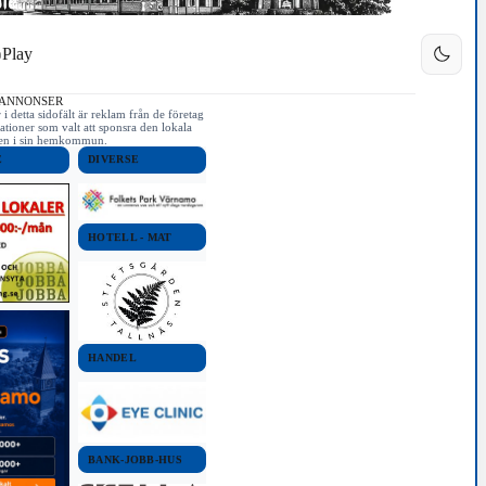
Play
 ANNONSER
i detta sidofält är reklam från de företag
ationer som valt att sponsra den lokala
iken i sin hemkommun.
E
DIVERSE
HOTELL - MAT
HANDEL
BANK-JOBB-HUS