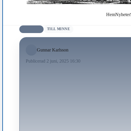
Hem
Nyheter
AVLIDNA
TILL MINNE
Gunnar Karlsson
Publicerad 2 juni, 2025 16:30