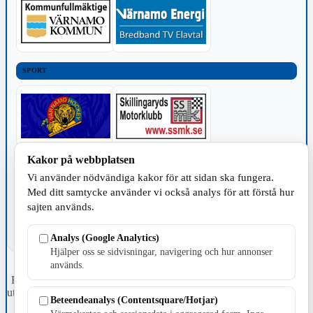
SPORT
Kakor på webbplatsen
TILLVERKNING
Vi använder nödvändiga kakor för att sidan ska fungera.
Med ditt samtycke använder vi också analys för att förstå hur
sajten används.
Analys (Google Analytics)
Hjälper oss se sidvisningar, navigering och hur annonser
används.
Fristående webbtidningsföretag grundat 1991 som sedan 2002 ger
ut tidningen Skillingaryd.nu och 2010 lanserades Värnamo.nu. Från
Beteendeanalys (Contentsquare/Hotjar)
april 2026 omfattar Skillingaryd.nu tre kommuner: Gnosjö,