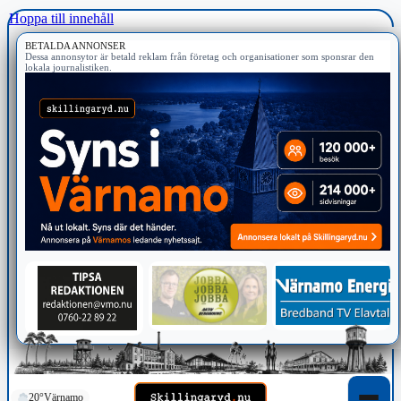
Hoppa till innehåll
BETALDA ANNONSER
Dessa annonsytor är betald reklam från företag och organisationer som sponsrar den
lokala journalistiken.
20°
Värnamo