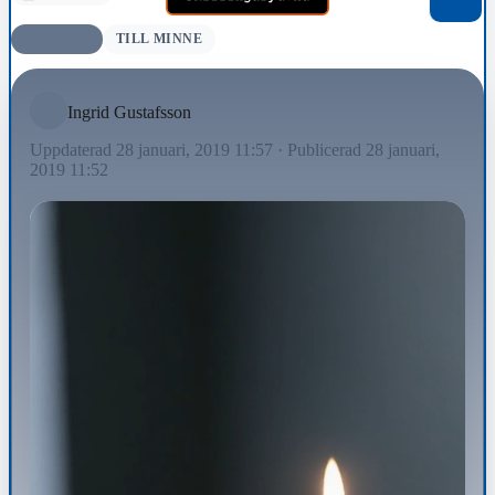
AVLIDNA
TILL MINNE
Ingrid Gustafsson
Uppdaterad 28 januari, 2019 11:57
·
Publicerad 28 januari,
2019 11:52