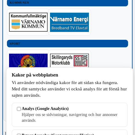
KOMMUNEN
SPORT
Kakor på webbplatsen
Vi använder nödvändiga kakor för att sidan ska fungera.
TILLVERKNING
Med ditt samtycke använder vi också analys för att förstå hur
sajten används.
Analys (Google Analytics)
Hjälper oss se sidvisningar, navigering och hur annonser
används.
Fristående webbtidningsföretag grundat 1991 som sedan 2002 ger