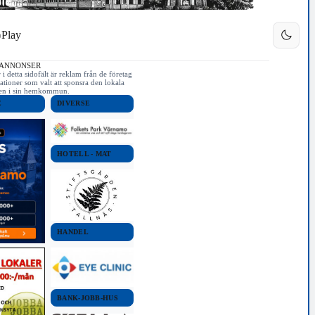
Play
 ANNONSER
i detta sidofält är reklam från de företag
ationer som valt att sponsra den lokala
iken i sin hemkommun.
E
DIVERSE
HOTELL - MAT
HANDEL
BANK-JOBB-HUS