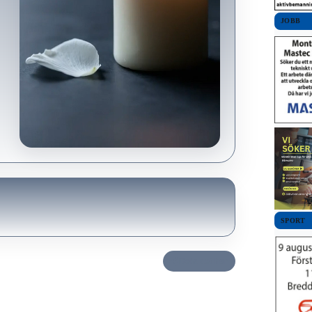
JOBB
SPORT
Dela det här