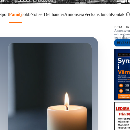
Sport
Familj
Jobb
Notiser
Det händer
Annonsera
Veckans lunch
Kontakt
BETALDA
Annonsytor 
och organis
journalist
DIVERS