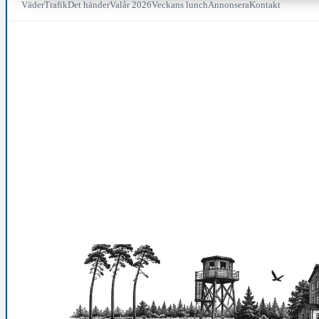
Väder
Trafik
Det händer
Valår 2026
Veckans lunch
Annonsera
Kontakt