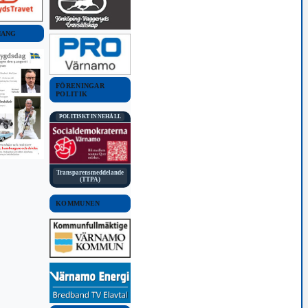
MANG
FÖRENINGAR
POLITIK
POLITISKT INNEHÅLL
Transparensmeddelande
(TTPA)
KOMMUNEN