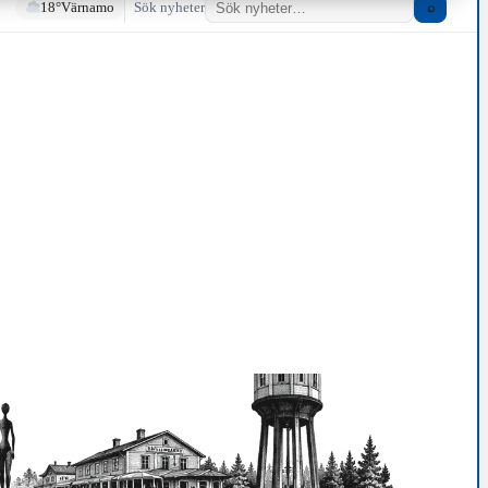
18°
Värnamo
Sök nyheter
⌕