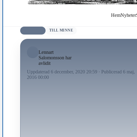
Hem
Nyheter
AVLIDNA
TILL MINNE
Lennart
Salomonsson har
avlidit
Uppdaterad 6 december, 2020 20:59
·
Publicerad 6 maj,
2016 00:00