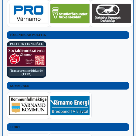
FÖRENINGAR POLITIK
POLITISKT INNEHÅLL
Transparensmeddelande
(TTPA)
KOMMUNEN
SPORT