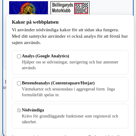
Kakor på webbplatsen
Vi använder nödvändiga kakor för att sidan ska fungera.
TILLVERKNING
Med ditt samtycke använder vi också analys för att förstå hur
sajten används.
Analys (Google Analytics)
Hjälper oss se sidvisningar, navigering och hur annonser
används.
Fristående webbtidningsföretag grundat 1991 som sedan 2002 ger
Beteendeanalys (Contentsquare/Hotjar)
ut tidningen Skillingaryd.nu och 2010 lanserades Värnamo.nu. Från
Värmekartor och sessionsdata i aggregerad form. Inga
april 2026 omfattar Skillingaryd.nu tre kommuner: Gnosjö,
formulärfält spelas in.
Värnamo och Vaggeryds kommun.
Kontakta oss
Nödvändiga
E-post: redaktionen@skillingaryd.nu
Krävs för grundläggande funktioner som regionsval och
Postadress: Gisslaköp 1, 568 92 Skillingaryd
säkerhet.
Kakinställningar