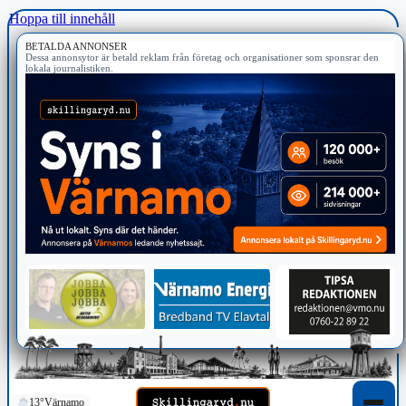
Hoppa till innehåll
BETALDA ANNONSER
Dessa annonsytor är betald reklam från företag och organisationer som sponsrar den
lokala journalistiken.
13°
Värnamo