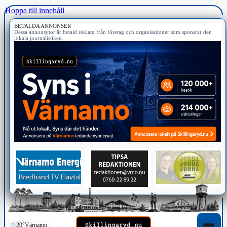
Hoppa till innehåll
BETALDA ANNONSER
Dessa annonsytor är betald reklam från företag och organisationer som sponsrar den
lokala journalistiken.
20°
Värnamo