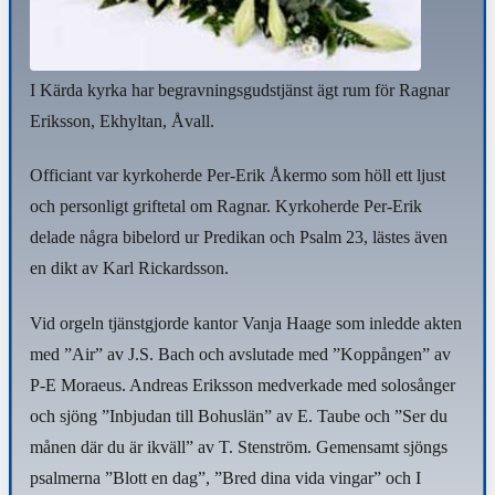
I Kärda kyrka har begravningsgudstjänst ägt rum för Ragnar
Eriksson, Ekhyltan, Åvall.
Officiant var kyrkoherde Per-Erik Åkermo som höll ett ljust
och personligt griftetal om Ragnar. Kyrkoherde Per-Erik
delade några bibelord ur Predikan och Psalm 23, lästes även
en dikt av Karl Rickardsson.
Vid orgeln tjänstgjorde kantor Vanja Haage som inledde akten
med ”Air” av J.S. Bach och avslutade med ”Koppången” av
P-E Moraeus. Andreas Eriksson medverkade med solosånger
och sjöng ”Inbjudan till Bohuslän” av E. Taube och ”Ser du
månen där du är ikväll” av T. Stenström. Gemensamt sjöngs
psalmerna ”Blott en dag”, ”Bred dina vida vingar” och I