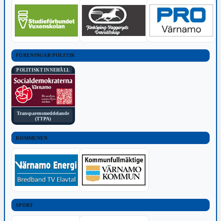
FÖRENINGAR POLITIK
POLITISKT INNEHÅLL
Transparensmeddelande
(TTPA)
KOMMUNEN
SPORT