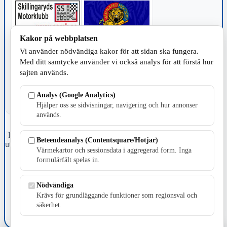
Kakor på webbplatsen
Vi använder nödvändiga kakor för att sidan ska fungera.
TILLVERKNING
Med ditt samtycke använder vi också analys för att förstå hur
sajten används.
Analys (Google Analytics)
Hjälper oss se sidvisningar, navigering och hur annonser
används.
Fristående webbtidningsföretag grundat 1991 som sedan 2002 ger
Beteendeanalys (Contentsquare/Hotjar)
ut tidningen Skillingaryd.nu och 2010 lanserades Värnamo.nu. Från
Värmekartor och sessionsdata i aggregerad form. Inga
april 2026 omfattar Skillingaryd.nu tre kommuner: Gnosjö,
formulärfält spelas in.
Värnamo och Vaggeryds kommun.
Kontakta oss
Nödvändiga
E-post: redaktionen@skillingaryd.nu
Krävs för grundläggande funktioner som regionsval och
Postadress: Gisslaköp 1, 568 92 Skillingaryd
säkerhet.
Kakinställningar