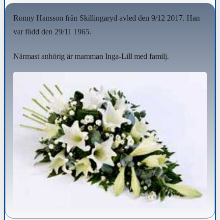
Ronny Hansson från Skillingaryd avled den 9/12 2017. Han
var född den 29/11 1965.
Närmast anhörig är mamman Inga-Lill med familj.