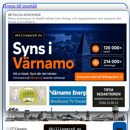
Hoppa till innehåll
BETALDA ANNONSER
Dessa annonsytor är betald reklam från företag och organisationer som sponsrar den
lokala journalistiken.
15°
Värnamo