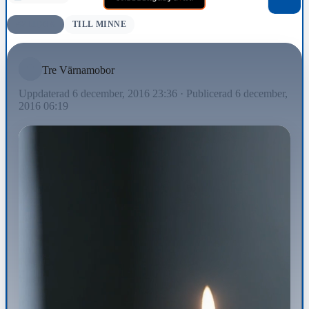
AVLIDNA
TILL MINNE
Tre Värnamobor
Uppdaterad 6 december, 2016 23:36
·
Publicerad 6 december,
2016 06:19