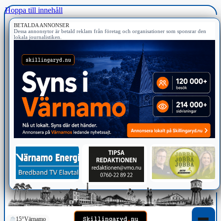
Hoppa till innehåll
BETALDA ANNONSER
Dessa annonsytor är betald reklam från företag och organisationer som sponsrar den
lokala journalistiken.
15°
Värnamo