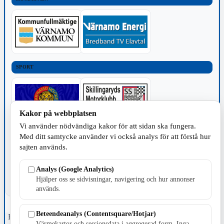
SPORT
Kakor på webbplatsen
Vi använder nödvändiga kakor för att sidan ska fungera.
TILLVERKNING
Med ditt samtycke använder vi också analys för att förstå hur
sajten används.
Analys (Google Analytics)
Hjälper oss se sidvisningar, navigering och hur annonser
används.
Beteendeanalys (Contentsquare/Hotjar)
Fristående webbtidningsföretag grundat 1991 som sedan 2002 ger
Värmekartor och sessionsdata i aggregerad form. Inga