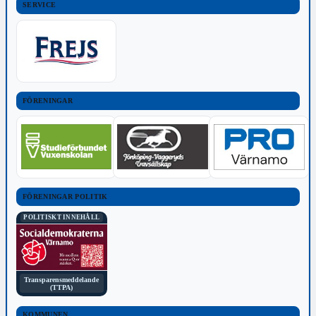
SERVICE
FÖRENINGAR
FÖRENINGAR POLITIK
POLITISKT INNEHÅLL
Transparensmeddelande
(TTPA)
KOMMUNEN