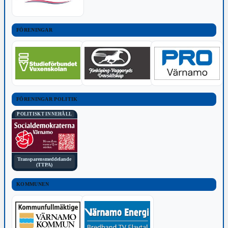
FÖRENINGAR
FÖRENINGAR POLITIK
POLITISKT INNEHÅLL
Transparensmeddelande
(TTPA)
KOMMUNEN