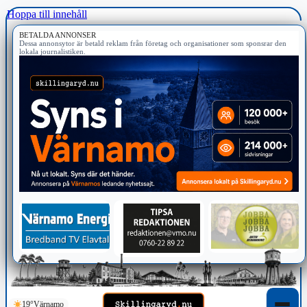
Hoppa till innehåll
BETALDA ANNONSER
Dessa annonsytor är betald reklam från företag och organisationer som sponsrar den
lokala journalistiken.
19°
Värnamo