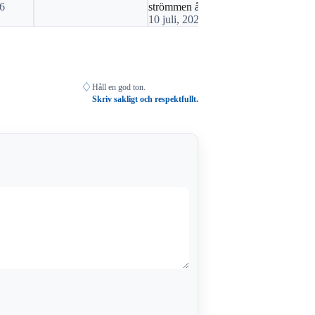
16
strömmen åter
orsaken
10 juli, 2024 17:28
13 oktober,
♢
Håll en god ton.
Skriv sakligt och respektfullt.