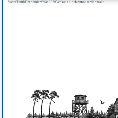
Väder
Trafik
Det händer
Valår 2026
Veckans lunch
Annonsera
Kontakt