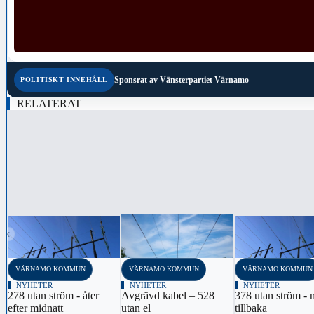
Sponsrat av
Vänsterpartiet Värnamo
POLITISKT INNEHÅLL
RELATERAT
‹
VÄRNAMO KOMMUN
VÄRNAMO KOMMUN
VÄRNAMO KOMMUN
NYHETER
NYHETER
NYHETER
278 utan ström - åter
Avgrävd kabel – 528
378 utan ström - 
efter midnatt
utan el
tillbaka