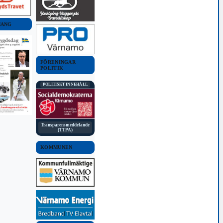
MANG
FÖRENINGAR
POLITIK
POLITISKT INNEHÅLL
Transparensmeddelande
(TTPA)
KOMMUNEN