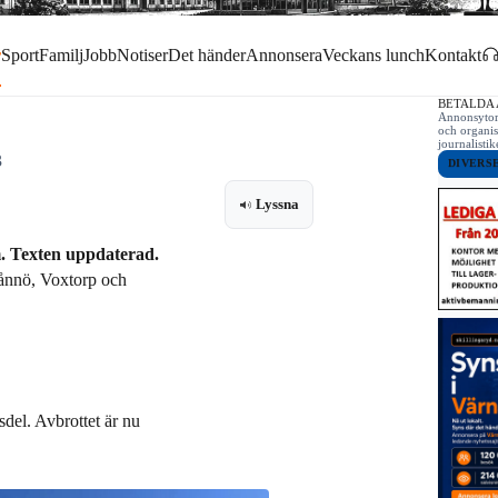
r
Sport
Familj
Jobb
Notiser
Det händer
Annonsera
Veckans lunch
Kontakt
BETALDA
Annonsytor 
och organis
journalist
3
DIVERS
Lyssna
m. Texten uppdaterad.
Tånnö, Voxtorp och
sdel. Avbrottet är nu