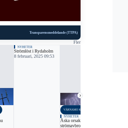
Transparensmeddelande (TTPA)
Fler
NYHETER
Strömlöst i Rydaholm
8 februari, 2025 09:53
›
VÄRNAMO KOMMUN
VÄRNAMO K
NYHETER
NYHETER
nu
Åska orsakar
306 utan st
strömavbrott - nu är
avgrävd kab