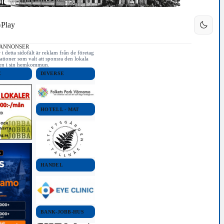
Play
 ANNONSER
i detta sidofält är reklam från de företag
ationer som valt att sponsra den lokala
iken i sin hemkommun.
E
DIVERSE
HOTELL - MAT
HANDEL
BANK-JOBB-HUS