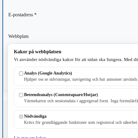
E-postadress
*
Webbplats
Kakor på webbplatsen
Spara mitt namn, min e-postadress och webbplats i denna webblä
Vi använder nödvändiga kakor för att sidan ska fungera. Med dit
kommentar.
Analys (Google Analytics)
Hjälper oss se sidvisningar, navigering och hur annonser används
Beteendeanalys (Contentsquare/Hotjar)
Värmekartor och sessionsdata i aggregerad form. Inga formulärfäl
Fristående webbtidningsföretag grundat 1991 som sedan 2002 ger u
Nödvändiga
Krävs för grundläggande funktioner som regionsval och säkerhet