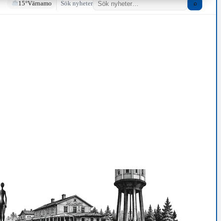
15°
Värnamo
Sök nyheter
⌕