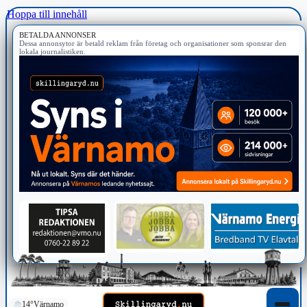
Hoppa till innehåll
BETALDA ANNONSER
Dessa annonsytor är betald reklam från företag och organisationer som sponsrar den
lokala journalistiken.
14°
Värnamo