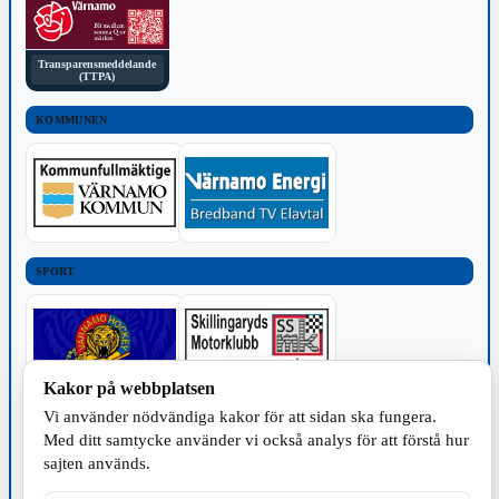
Transparensmeddelande
(TTPA)
KOMMUNEN
SPORT
Kakor på webbplatsen
Vi använder nödvändiga kakor för att sidan ska fungera.
TILLVERKNING
Med ditt samtycke använder vi också analys för att förstå hur
sajten används.