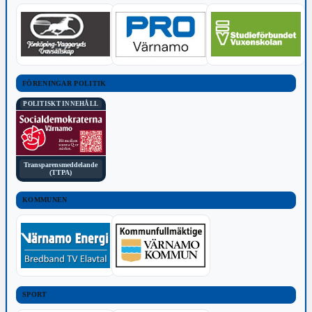
FÖRENINGAR POLITIK
POLITISKT INNEHÅLL
Transparensmeddelande
(TTPA)
KOMMUNEN
SPORT