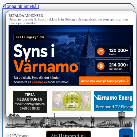
Hoppa till innehåll
BETALDA ANNONSER
Dessa annonsytor är betald reklam från företag och organisationer som sponsrar den
lokala journalistiken.
10°
Värnamo