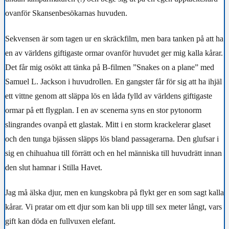
ovanför Skansenbesökarnas huvuden.
Sekvensen är som tagen ur en skräckfilm, men bara tanken på att ha
en av världens giftigaste ormar ovanför huvudet ger mig kalla kårar.
Det får mig osökt att tänka på B-filmen ”Snakes on a plane” med
Samuel L. Jackson i huvudrollen. En gangster får för sig att ha ihjäl
ett vittne genom att släppa lös en låda fylld av världens giftigaste
ormar på ett flygplan. I en av scenerna syns en stor pytonorm
slingrandes ovanpå ett glastak. Mitt i en storm krackelerar glaset
och den tunga bjässen släpps lös bland passagerarna. Den glufsar i
sig en chihuahua till förrätt och en hel människa till huvudrätt innan
den slut hamnar i Stilla Havet.
Jag må älska djur, men en kungskobra på flykt ger en som sagt kalla
kårar. Vi pratar om ett djur som kan bli upp till sex meter långt, vars
gift kan döda en fullvuxen elefant.