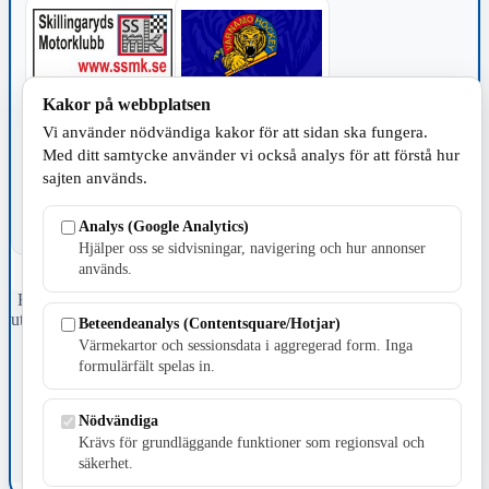
Kakor på webbplatsen
TILLVERKNING
Vi använder nödvändiga kakor för att sidan ska fungera.
Med ditt samtycke använder vi också analys för att förstå hur
sajten används.
Analys (Google Analytics)
Hjälper oss se sidvisningar, navigering och hur annonser
används.
Fristående webbtidningsföretag grundat 1991 som sedan 2002 ger
ut tidningen Skillingaryd.nu och 2010 lanserades Värnamo.nu. Från
Beteendeanalys (Contentsquare/Hotjar)
april 2026 omfattar Skillingaryd.nu tre kommuner: Gnosjö,
Värmekartor och sessionsdata i aggregerad form. Inga
Värnamo och Vaggeryds kommun.
formulärfält spelas in.
Kontakta oss
E-post: redaktionen@skillingaryd.nu
Nödvändiga
Postadress: Gisslaköp 1, 568 92 Skillingaryd
Krävs för grundläggande funktioner som regionsval och
säkerhet.
Kakinställningar