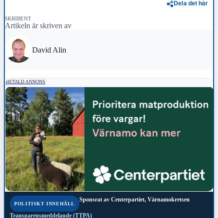
Dela det här
SKRIBENT
Artikeln är skriven av
David Alin
BETALD ANNONS
Sponsrat av
Centerpartiet, Värnamokretsen
POLITISKT INNEHÅLL
Transparensmeddelande (TTPA)