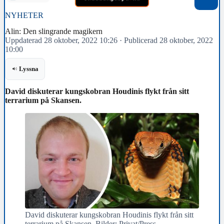
NYHETER
Alin: Den slingrande magikern
Uppdaterad 28 oktober, 2022 10:26
·
Publicerad 28 oktober, 2022
10:00
Lyssna
David diskuterar kungskobran Houdinis flykt från sitt
terrarium på Skansen.
David diskuterar kungskobran Houdinis flykt från sitt
terrarium på Skansen. Bilder: Privat/Press