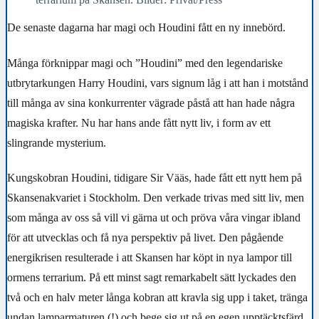
De senaste dagarna har magi och Houdini fått en ny innebörd.
Många förknippar magi och ”Houdini” med den legendariske
utbrytarkungen Harry Houdini, vars signum låg i att han i motstånd
till många av sina konkurrenter vägrade påstå att han hade några
magiska krafter. Nu har hans ande fått nytt liv, i form av ett
slingrande mysterium.
Kungskobran Houdini, tidigare Sir Vääs, hade fått ett nytt hem på
Skansenakvariet i Stockholm. Den verkade trivas med sitt liv, men
som många av oss så vill vi gärna ut och pröva våra vingar ibland
för att utvecklas och få nya perspektiv på livet. Den pågående
energikrisen resulterade i att Skansen har köpt in nya lampor till
ormens terrarium. På ett minst sagt remarkabelt sätt lyckades den
två och en halv meter långa kobran att kravla sig upp i taket, tränga
undan lamparmaturen (!) och bege sig ut på en egen upptäcktsfärd