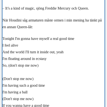
– It’s a kind of magic, sjöng Freddie Mercury och Queen.
När Houdini såg armaturen måste ormen i min mening ha tänkt på
en annan Queen-låt:
Tonight I'm gonna have myself a real good time
I feel alive
And the world I'll turn it inside out, yeah
I'm floating around in ecstasy
So, (don't stop me now)
(Don't stop me now)
I'm having such a good time
I'm having a ball
(Don't stop me now)
If you wanna have a good time