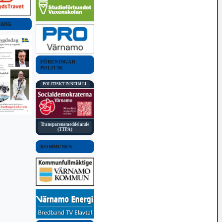
MANG
FÖRENINGAR
POLITIK
POLITISKT INNEHÅLL
Transparensmeddelande
(TTPA)
KOMMUNEN