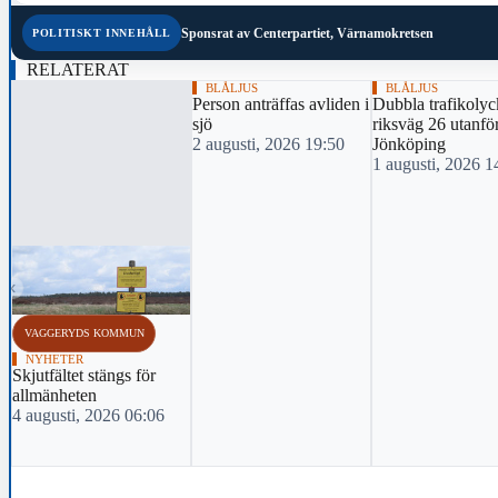
Sponsrat av
Centerpartiet, Värnamokretsen
POLITISKT INNEHÅLL
RELATERAT
BLÅLJUS
BLÅLJUS
Person anträffas avliden i
Dubbla trafikolyc
sjö
riksväg 26 utanfö
2 augusti, 2026 19:50
Jönköping
1 augusti, 2026 1
‹
VAGGERYDS KOMMUN
NYHETER
Skjutfältet stängs för
allmänheten
4 augusti, 2026 06:06