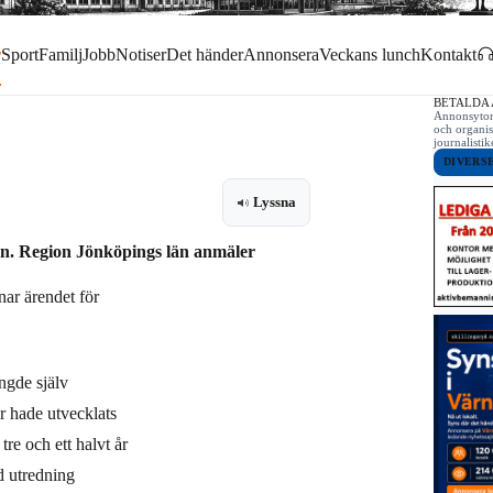
r
Sport
Familj
Jobb
Notiser
Det händer
Annonsera
Veckans lunch
Kontakt
BETALDA
Annonsytor 
och organis
journalist
DIVERS
Lyssna
en. Region Jönköpings län anmäler
nar ärendet för
ngde själv
r hade utvecklats
 tre och ett halvt år
d utredning