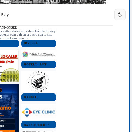
Play
 ANNONSER
i detta sidofält är reklam från de företag
ationer som valt att sponsra den lokala
iken i sin hemkommun.
E
DIVERSE
HOTELL - MAT
HANDEL
BANK-JOBB-HUS