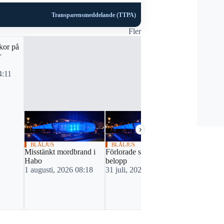
Transparensmeddelande (TTPA)
Fler
BLÅLJUS
kor på
Larm om ut
r
man vid sj
21 juli, 20
4:11
›
BLÅLJUS
BLÅLJUS
Misstänkt mordbrand i
Förlorade sexsiffrigt
Habo
belopp
1 augusti, 2026 08:18
31 juli, 2026 18:12