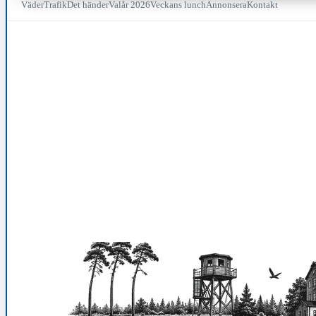
Väder
Trafik
Det händer
Valår 2026
Veckans lunch
Annonsera
Kontakt