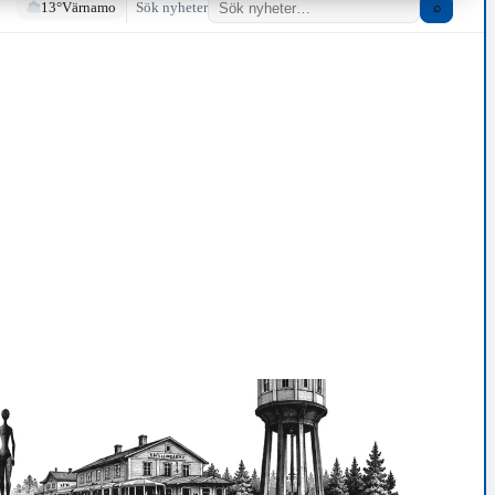
13°
Värnamo
Sök nyheter
⌕