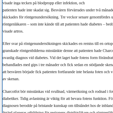
visade inga tecken på blodpropp eller infektion, och
patienten hade inte skadat sig. Besvären förvärrades under två månad
skickades för röntgenundersökning. Tre veckor senare genomfördes
röntgenläkaren – som inte kände till att patienten hade diabetes – bed
visade artros.
Efter svar på röntgenundersökningen skickades en remiss till en orto
granskade röntgenbilderna misstänkte denne att patienten hade Charco
ovanlig diagnos vid diabetes. Vid det laget hade fotens form förändrat
behandlades med gips i tre månader och fick sedan en stödjande sken
att besvären började fick patienten fortfarande inte belasta foten och v
av skenan.
Charcotfot bör misstänkas vid svullnad, värmeökning och rodnad i fot
diabetiker. Tidig avlastning är viktig för att bevara fotens funktion. F
diagnosen berodde på bristande kunskap om tillståndet hos de inblan
åtgärd planeras utbildning för regionens distriktsläkare och röntgenlä