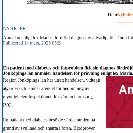
Hem
Nyhete
NYHETER
Anmälan enligt lex Maria - fördröjd diagnos av allvarligt tillstånd i fo
Publicerad 14 mars, 2025 05:24
En patient med diabetes och fotproblem fick sin diagnos fördröj
Jönköpings län anmäler händelsen för prövning enligt lex Maria
Region Jönköpings län har utrett händelsen, vidtagit
åtgärder och lämnar ärendet för bedömning av
myndigheten Inspektionen för vård och omsorg,
IVO.
En patient med diabetes besökte vårdcentralen på
grund av svullnad och smärta i foten. Blodprover