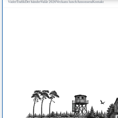
Väder
Trafik
Det händer
Valår 2026
Veckans lunch
Annonsera
Kontakt