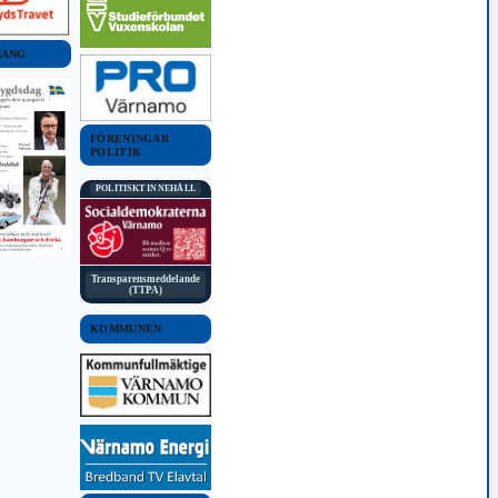
MANG
FÖRENINGAR
POLITIK
POLITISKT INNEHÅLL
Transparensmeddelande
(TTPA)
KOMMUNEN