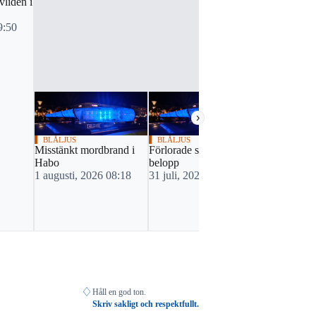
vliden i
9:50
›
BLÅLJUS
BLÅLJUS
VAGGERYDS
Misstänkt mordbrand i
Förlorade sexsiffrigt
Habo
belopp
NYHETER
Sanny nu au
1 augusti, 2026 08:18
31 juli, 2026 18:12
medicinsk f
24 juli, 20
♢
Håll en god ton.
Skriv sakligt och respektfullt.