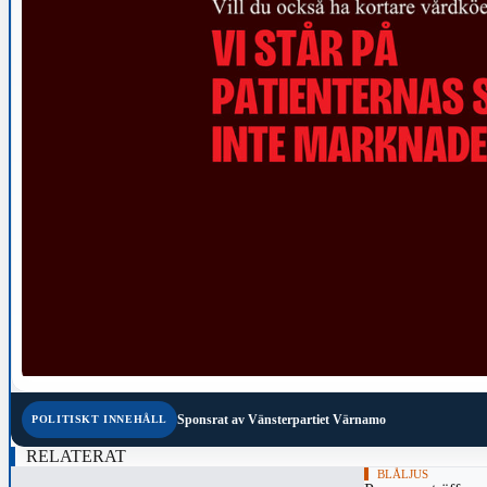
Sponsrat av
Vänsterpartiet Värnamo
POLITISKT INNEHÅLL
RELATERAT
BLÅLJUS