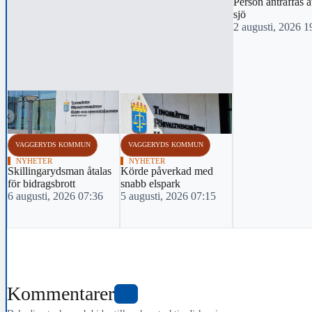
Person anträffas a
sjö
2 augusti, 2026 1
‹
VAGGERYDS KOMMUN
VAGGERYDS KOMMUN
NYHETER
NYHETER
Skillingarydsman åtalas
Körde påverkad med
för bidragsbrott
snabb elspark
6 augusti, 2026 07:36
5 augusti, 2026 07:15
Kommentarer
0