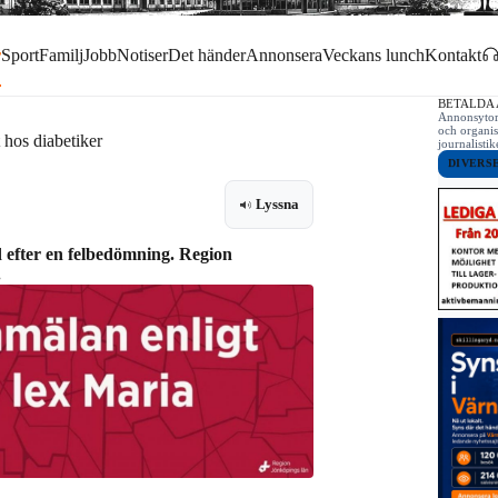
r
Sport
Familj
Jobb
Notiser
Det händer
Annonsera
Veckans lunch
Kontakt
BETALDA
Annonsytor 
och organis
t hos diabetiker
journalist
DIVERS
Lyssna
d efter en felbedömning. Region
.