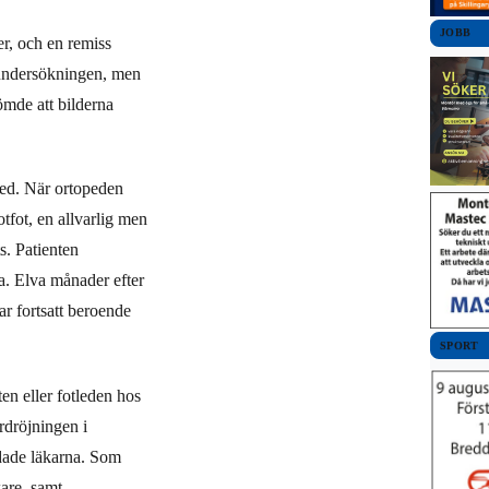
JOBB
er, och en remiss
 undersökningen, men
ömde att bilderna
ped. När ortopeden
tfot, en allvarlig men
s. Patienten
a. Elva månader efter
ar fortsatt beroende
SPORT
en eller fotleden hos
ördröjningen i
dade läkarna. Som
kare, samt