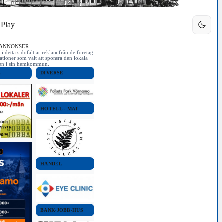
Play
 ANNONSER
i detta sidofält är reklam från de företag
ationer som valt att sponsra den lokala
iken i sin hemkommun.
E
DIVERSE
HOTELL - MAT
HANDEL
BANK-JOBB-HUS