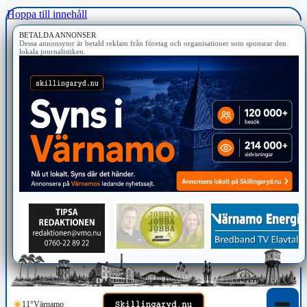
Hoppa till innehåll
BETALDA ANNONSER
Dessa annonsytor är betald reklam från företag och organisationer som sponsrar den
lokala journalistiken.
11°
Värnamo