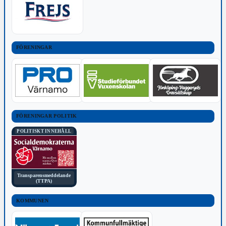
FÖRENINGAR
FÖRENINGAR POLITIK
POLITISKT INNEHÅLL
Transparensmeddelande
(TTPA)
KOMMUNEN