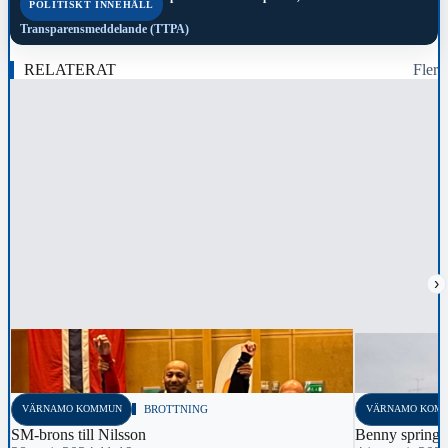
POLITISKT INNEHÅLL
Transparensmeddelande (TTPA)
RELATERAT
Fler
›
VÄRNAMO KOMMUN
BROTTNING
VÄRNAMO KOM
SM-brons till Nilsson
Benny springer