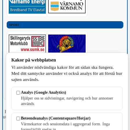
SPORT
Kakor på webbplatsen
TILLVERKNING
Vi använder nödvändiga kakor för att sidan ska fungera.
Med ditt samtycke använder vi också analys för att förstå hur
sajten används.
Analys (Google Analytics)
Hjälper oss se sidvisningar, navigering och hur annonser
används.
Fristående webbtidningsföretag grundat 1991 som sedan 2002 ger
ut tidningen Skillingaryd.nu och 2010 lanserades Värnamo.nu. Från
Beteendeanalys (Contentsquare/Hotjar)
april 2026 omfattar Skillingaryd.nu tre kommuner: Gnosjö,
Värmekartor och sessionsdata i aggregerad form. Inga
Värnamo och Vaggeryds kommun.
formulärfält spelas in.