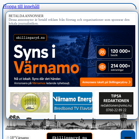
Hoppa till innehåll
BETALDA ANNONSER
Dessa annonsytor är betald reklam från företag och organisationer som sponsrar den
lokala journalistiken.
18°
Värnamo