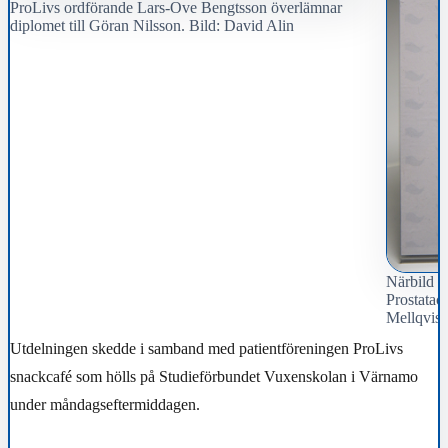
ProLivs ordförande Lars-Ove Bengtsson överlämnar
diplomet till Göran Nilsson. Bild: David Alin
Närbild p
Prostatac
Mellqvist
Utdelningen skedde i samband med patientföreningen ProLivs
snackcafé som hölls på Studieförbundet Vuxenskolan i Värnamo
under måndagseftermiddagen.