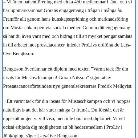
– Vi är en patientförening med cirka 450 medlemmar i länet och vi
har uppmärksammat Görans engagemang i frågan i många år.
Framför allt genom hans kunskapsspridning och marknadsföring
om Mustaschkampen via sociala medier. Genom ditt engagemang
så har du även varit med och bidragit till att mycket pengar samlats
in till arbetet mot prostatacancer, inleder ProLivs ordförande Lars-
Ove Bengtsson.
Bengtsson överlämnar ett diplom med texten ”Varmt tack för din
insats för Mustaschkampen! Göran Nilsson” signerat av
Prostatacancerförbundets nye generalsekreterare Fredrik Mellqvist.
– Ett varmt tack för din insats för Mustaschkampen och vi hoppas
naturligtvis att det här varar många år framåt. Du förstår, det är
uppskattningen vi vill visa, men inte bara med diplomet. Vi vill
också erbjuda dig möjligheten att bli hedersmedlem i ProLiv i
Jönköping, säger Lars-Ove Bengtsson.