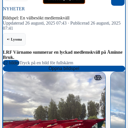
NYHETER
Bildspel: En välbesökt medlemskväll
Uppdaterad 26 augusti, 2025 07:43
·
Publicerad 26 augusti, 2025
07:41
Lyssna
LRF Värnamo summerar en lyckad medlemskväll på Åminne
Bruk.
22 bilder
Tryck på en bild för fullskärm
Öppna bildspel
1/22