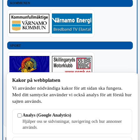
KOMMUNEN
SPORT
Kakor på webbplatsen
Vi använder nödvändiga kakor för att sidan ska fungera.
TILLVERKNING
Med ditt samtycke använder vi också analys för att förstå hur
sajten används.
Analys (Google Analytics)
Hjälper oss se sidvisningar, navigering och hur annonser
används.
Fristående webbtidningsföretag grundat 1991 som sedan 2002 ger