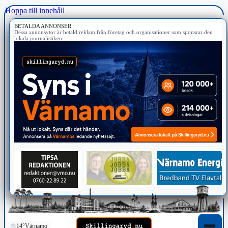
Hoppa till innehåll
BETALDA ANNONSER
Dessa annonsytor är betald reklam från företag och organisationer som sponsrar den
lokala journalistiken.
14°
Värnamo