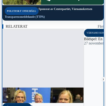
Sponsrat av
Centerpartiet, Värnamokretsen
POLITISKT INNEHÅLL
Transparensmeddelande (TTPA)
RELATERAT
Fler
VÄRNAMO KOM
Bildspel: En i
27 november, 
›