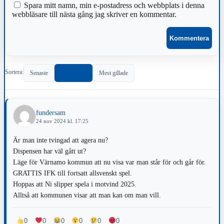
Spara mitt namn, min e-postadress och webbplats i denna
webbläsare till nästa gång jag skriver en kommentar.
Sortera:
Senaste
Populärast
Mest gillade
fundersam
24 nov 2024 kl. 17:25
Är man inte tvingad att agera nu?
Dispensen har väl gått ut?
Läge för Värnamo kommun att nu visa var man står för och går för.
GRATTIS IFK till fortsatt allsvenskt spel.
Hoppas att Ni slipper spela i motvind 2025.
Alltså att kommunen visar att man kan om man vill.
0
0
0
0
0
0