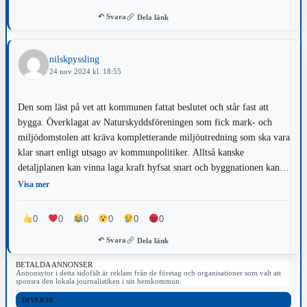
↶ Svara
Dela länk
nilskpyssling
24 nov 2024 kl. 18:55
Den som läst på vet att kommunen fattat beslutet och står fast att
bygga. Överklagat av Naturskyddsföreningen som fick mark- och
miljödomstolen att kräva kompletterande miljöutredning som ska vara
klar snart enligt utsago av kommunpolitiker. Alltså kanske
detaljplanen kan vinna laga kraft hyfsat snart och byggnationen kan
komma igång. Kommunen är inte hindret. Bakåtsträvarna i
Visa mer
Naturskyddsföreningen är det! kanske kan de acceptera
samhällsutveckling och anse miljöskyddet tillfredsställande nu och
0
0
0
0
0
0
låta bli att överklaga igen. Om ny överklagan kommer vet ingen när
↶ Svara
Dela länk
ett bygge kan börja men sannolikt fördröjer det alltihopa ytterligare
ett år eller två. Synd om de 650 barn och alla andra vuxna som i så
BETALDA ANNONSER
fall drabbas.
Annonsytor i detta sidofält är reklam från de företag och organisationer som valt att
sponsra den lokala journalistiken i sin hemkommun.
DIVERSE