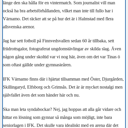
länge den ska hålla för en vintermatch. Som journalist vill man
också ha bra arbetsförhållanden, vilket man inte till fullo har i
Värnamo. Det räcker att se på hur det är i Halmstad med flera
allsvenska arenor.
Jag har sett fotboll på Finnvedsvallen sedan 60 år tillbaka, sett
friidrottsgalor, fotograferat ungdomstävlingar av skilda slag. Även
någon gång under skoltid var vi nog här, även om det var Tinas ö
som oftast gällde under gymnasieåren.
IFK Värnamo finns där i hjärtat tillsamman med Öster, Djurgården,
Skillingaryd, Elfsborg och Grimsås. Det är är mycket nostalgi men
självfallet även det som händer här och nu.
Ska man leta syndabockar? Nej, jag hoppas att alla går vidare och
hittar en lösning som gynnar så många som möjligt, inte bara
seniorlagen i IFK. Det skulle vara idealiskt med en arena där det