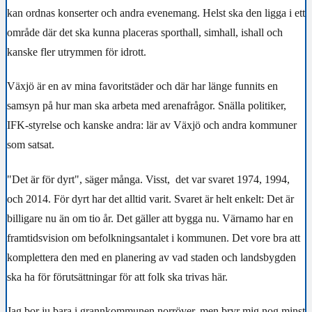
kan ordnas konserter och andra evenemang. Helst ska den ligga i ett
område där det ska kunna placeras sporthall, simhall, ishall och
kanske fler utrymmen för idrott.
Växjö är en av mina favoritstäder och där har länge funnits en
samsyn på hur man ska arbeta med arenafrågor. Snälla politiker,
IFK-styrelse och kanske andra: lär av Växjö och andra kommuner
som satsat.
"Det är för dyrt", säger många. Visst,
det var svaret 1974, 1994,
och 2014. För dyrt har det alltid varit. Svaret är helt enkelt: Det är
billigare nu än om tio år. Det gäller att bygga nu. Värnamo har en
framtidsvision om befolkningsantalet i kommunen. Det vore bra att
komplettera den med en planering av vad staden och landsbygden
ska ha för förutsättningar för att folk ska trivas här.
Jag bor ju bara i grannkommunen norröver, men bryr mig nog minst