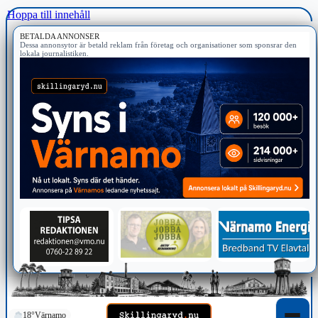
Hoppa till innehåll
BETALDA ANNONSER
Dessa annonsytor är betald reklam från företag och organisationer som sponsrar den
lokala journalistiken.
18°
Värnamo