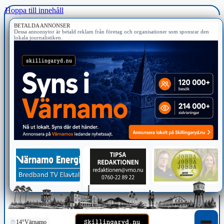
Hoppa till innehåll
BETALDA ANNONSER
Dessa annonsytor är betald reklam från företag och organisationer som sponsrar den
lokala journalistiken.
14°
Värnamo