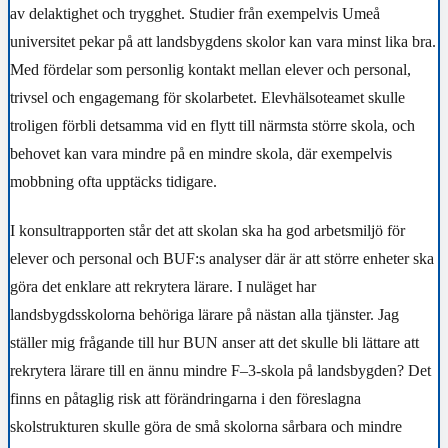
av delaktighet och trygghet. Studier från exempelvis Umeå
universitet pekar på att landsbygdens skolor kan vara minst lika bra.
Med fördelar som personlig kontakt mellan elever och personal,
trivsel och engagemang för skolarbetet. Elevhälsoteamet skulle
troligen förbli detsamma vid en flytt till närmsta större skola, och
behovet kan vara mindre på en mindre skola, där exempelvis
mobbning ofta upptäcks tidigare.
I konsultrapporten står det att skolan ska ha god arbetsmiljö för
elever och personal och BUF:s analyser där är att större enheter ska
göra det enklare att rekrytera lärare. I nuläget har
landsbygdsskolorna behöriga lärare på nästan alla tjänster. Jag
ställer mig frågande till hur BUN anser att det skulle bli lättare att
rekrytera lärare till en ännu mindre F–3-skola på landsbygden? Det
finns en påtaglig risk att förändringarna i den föreslagna
skolstrukturen skulle göra de små skolorna sårbara och mindre