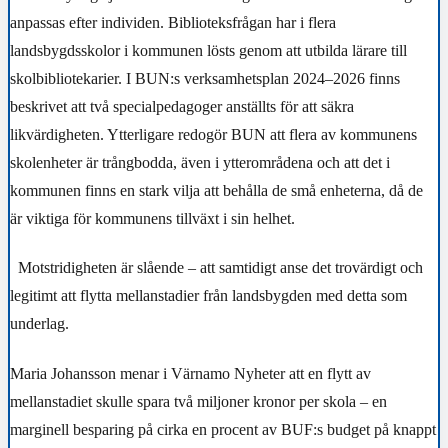
anpassas efter individen. Biblioteksfrågan har i flera
landsbygdsskolor i kommunen lösts genom att utbilda lärare till
skolbibliotekarier. I BUN:s verksamhetsplan 2024–2026 finns
beskrivet att två specialpedagoger anställts för att säkra
likvärdigheten. Ytterligare redogör BUN att flera av kommunens
skolenheter är trångbodda, även i ytterområdena och att det i
kommunen finns en stark vilja att behålla de små enheterna, då de
är viktiga för kommunens tillväxt i sin helhet.
Motstridigheten är slående – att samtidigt anse det trovärdigt och
legitimt att flytta mellanstadier från landsbygden med detta som
underlag.
Maria Johansson menar i Värnamo Nyheter att en flytt av
mellanstadiet skulle spara två miljoner kronor per skola – en
marginell besparing på cirka en procent av BUF:s budget på knappt