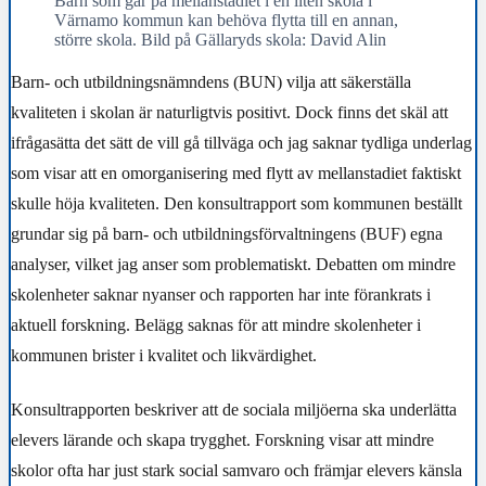
Barn som går på mellanstadiet i en liten skola i
Värnamo kommun kan behöva flytta till en annan,
större skola. Bild på Gällaryds skola: David Alin
Barn- och utbildningsnämndens (BUN) vilja att säkerställa
kvaliteten i skolan är naturligtvis positivt. Dock finns det skäl att
ifrågasätta det sätt de vill gå tillväga och jag saknar tydliga underlag
som visar att en omorganisering med flytt av mellanstadiet faktiskt
skulle höja kvaliteten. Den konsultrapport som kommunen beställt
grundar sig på barn- och utbildningsförvaltningens (BUF) egna
analyser, vilket jag anser som problematiskt. Debatten om mindre
skolenheter saknar nyanser och rapporten har inte förankrats i
aktuell forskning. Belägg saknas för att mindre skolenheter i
kommunen brister i kvalitet och likvärdighet.
Konsultrapporten beskriver att de sociala miljöerna ska underlätta
elevers lärande och skapa trygghet. Forskning visar att mindre
skolor ofta har just stark social samvaro och främjar elevers känsla