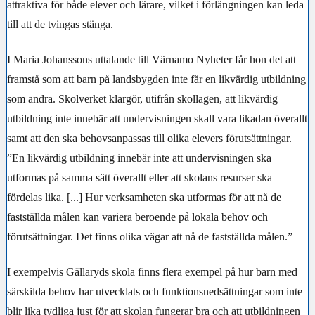
attraktiva för både elever och lärare, vilket i förlängningen kan leda
till att de tvingas stänga.
I Maria Johanssons uttalande till Värnamo Nyheter får hon det att
framstå som att barn på landsbygden inte får en likvärdig utbildning
som andra. Skolverket klargör, utifrån skollagen, att likvärdig
utbildning inte innebär att undervisningen skall vara likadan överallt
samt att den ska behovsanpassas till olika elevers förutsättningar.
”En likvärdig utbildning innebär inte att undervisningen ska
utformas på samma sätt överallt eller att skolans resurser ska
fördelas lika. [...] Hur verksamheten ska utformas för att nå de
fastställda målen kan variera beroende på lokala behov och
förutsättningar. Det finns olika vägar att nå de fastställda målen.”
I exempelvis Gällaryds skola finns flera exempel på hur barn med
särskilda behov har utvecklats och funktionsnedsättningar som inte
blir lika tydliga just för att skolan fungerar bra och att utbildningen