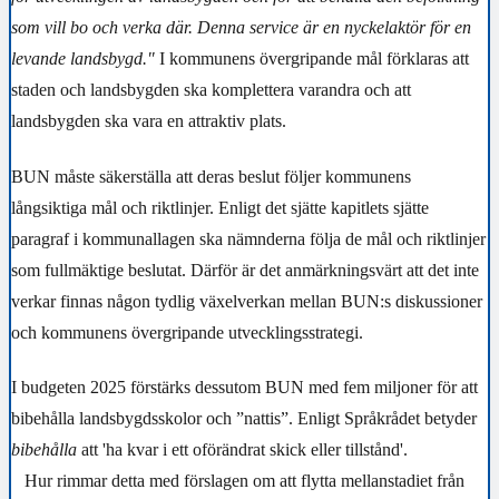
som vill bo och verka där. Denna service är en nyckelaktör för en
levande landsbygd."
I kommunens övergripande mål förklaras att
staden och landsbygden ska komplettera varandra och att
landsbygden ska vara en attraktiv plats.
BUN måste säkerställa att deras beslut följer kommunens
långsiktiga mål och riktlinjer. Enligt det sjätte kapitlets sjätte
paragraf i kommunallagen ska nämnderna följa de mål och riktlinjer
som fullmäktige beslutat. Därför är det anmärkningsvärt att det inte
verkar finnas någon tydlig växelverkan mellan BUN:s diskussioner
och kommunens övergripande utvecklingsstrategi.
I budgeten 2025 förstärks dessutom BUN med fem miljoner för att
bibehålla landsbygdsskolor och ”nattis”. Enligt Språkrådet betyder
bibehålla
att 'ha kvar i ett oförändrat skick eller tillstånd'.
Hur rimmar detta med förslagen om att flytta mellanstadiet från