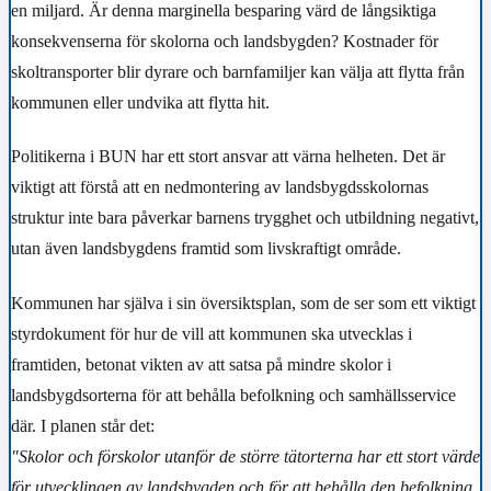
en miljard. Är denna marginella besparing värd de långsiktiga
konsekvenserna för skolorna och landsbygden? Kostnader för
skoltransporter blir dyrare och barnfamiljer kan välja att flytta från
kommunen eller undvika att flytta hit.
Politikerna i BUN har ett stort ansvar att värna helheten. Det är
viktigt att förstå att en nedmontering av landsbygdsskolornas
struktur inte bara påverkar barnens trygghet och utbildning negativt,
utan även landsbygdens framtid som livskraftigt område.
Kommunen har själva i sin översiktsplan, som de ser som ett viktigt
styrdokument för hur de vill att kommunen ska utvecklas i
framtiden, betonat vikten av att satsa på mindre skolor i
landsbygdsorterna för att behålla befolkning och samhällsservice
där. I planen står det:
"Skolor och förskolor utanför de större tätorterna har ett stort värde
för utvecklingen av landsbygden och för att behålla den befolkning