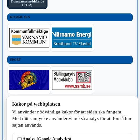
Transparensmeddelande
(TTPA)
KOMMUNEN
SPORT
TILLVERKNING
Kakor på webbplatsen
Vi använder nödvändiga kakor för att sidan ska fungera.
Med ditt samtycke använder vi också analys för att förstå hur
sajten används.
Analys (Google Analytics)