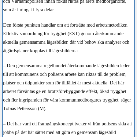
och Värnamopolisen innan fokus riktas på årets medborgarlöfte,
som är inringat i fyra delar.
Den första punkten handlar om att fortsätta med arbetsmetodiken
Effektiv samordning för trygghet (EST) genom återkommande
aktuella gemensamma lägesbilder, där vid behov ska analyser och
åtgärdsplaner kopplas till lägesbilderna.
– Den gemensamma regelbundet återkommande lägesbilden leder
till att kommunens och polisens arbete kan riktas till de problem,
platser och tidpunkter som för tillfället är mest aktuella. Det här
arbetet förväntas ge en brottsförebyggande effekt, ökad trygghet
och fler ingripanden för våra kommunmedborgares trygghet, säger
Tobias Pettersson (M).
–
Det har varit ett framgångskoncept tycker vi från polisens sida att
jobba på det här sättet med att göra en gemensam lägesbild