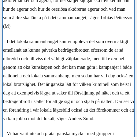
aktörer tänker och agerar, för det skiljer sig ganska mycket mellan
hur de agerar och hur de oseriösa aktörerna agerar och vad man
som äldre ska tänka på i det sammanhanget,
säger
Tobias Pettersson
(M).
– I det lokala sammanhanget kan vi uppleva det som övermäktigt
emellanåt att kunna påverka bedrägeribrotten eftersom de är så
utbredda och till viss del väldigt välplanerade, men till exempel
genom att öka kunskapen och det kan man göra i kampanjer i både
nationella och lokala sammanhang, men sedan har vi i dag också en
lokal brottslighet. Det är ganska lätt för vilken kriminell som helst i
dag att exempelvis lägga ut saker till försäljning på nätet och ta ett
bedrägeribrott i stället för att ge sig ut och stjäla på natten. Där ser vi
en förändring i vår lokala lägesbild också att det förekommer och att
vi kan jobba mot det lokalt, säger Anders Sund.
– Vi har varit ute och pratat ganska mycket med grupper i