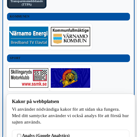
Transparensmeddelande
(TTPA)
KOMMUNEN
SPORT
TILLVERKNING
Kakor på webbplatsen
Vi använder nödvändiga kakor för att sidan ska fungera.
Med ditt samtycke använder vi också analys för att förstå hur
sajten används.
Analys (Google Analytics)