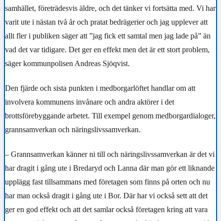
samhället, företrädesvis äldre, och det tänker vi fortsätta med. Vi har
varit ute i nästan två år och pratat bedrägerier och jag upplever att
allt fler i publiken säger att ”jag fick ett samtal men jag lade på” än
vad det var tidigare. Det ger en effekt men det är ett stort problem,
säger kommunpolisen Andreas Sjöqvist.
Den fjärde och sista punkten i medborgarlöftet handlar om att
involvera kommunens invånare och andra aktörer i det
brottsförebyggande arbetet. Till exempel genom medborgardialoger,
grannsamverkan och näringslivssamverkan.
– Grannsamverkan känner ni till och näringslivssamverkan är det vi
har dragit i gång ute i Bredaryd och Lanna där man gör ett liknande
upplägg fast tillsammans med företagen som finns på orten och nu
har man också dragit i gång ute i Bor. Där har vi också sett att det
ger en god effekt och att det samlar också företagen kring att vara