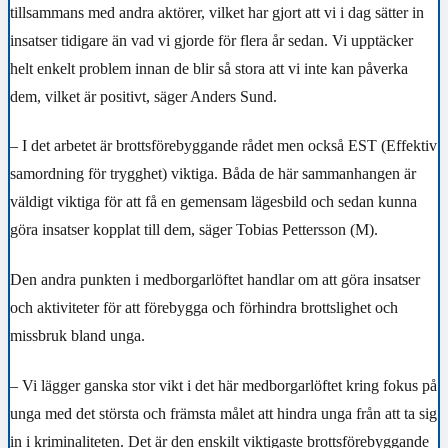
tillsammans med andra aktörer, vilket har gjort att vi i dag sätter in
insatser tidigare än vad vi gjorde för flera år sedan. Vi upptäcker
helt enkelt problem innan de blir så stora att vi inte kan påverka
dem, vilket är positivt, säger Anders Sund.
– I det arbetet är brottsförebyggande rådet men också EST (Effektiv
samordning för trygghet) viktiga. Båda de här sammanhangen är
väldigt viktiga för att få en gemensam lägesbild och sedan kunna
göra insatser kopplat till dem, säger Tobias Pettersson (M).
Den andra punkten i medborgarlöftet handlar om att göra insatser
och aktiviteter för att förebygga och förhindra brottslighet och
missbruk bland unga.
– Vi lägger ganska stor vikt i det här medborgarlöftet kring fokus på
unga med det största och främsta målet att hindra unga från att ta sig
in i kriminaliteten. Det är den enskilt viktigaste brottsförebyggande