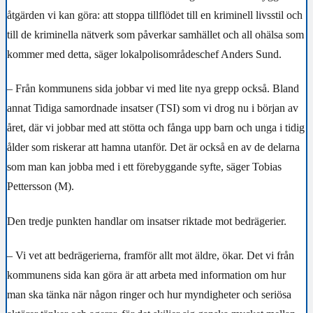
åtgärden vi kan göra: att stoppa tillflödet till en kriminell livsstil och
till de kriminella nätverk som påverkar samhället och all ohälsa som
kommer med detta, säger lokalpolisområdeschef Anders Sund.
– Från kommunens sida jobbar vi med lite nya grepp också. Bland
annat Tidiga samordnade insatser (TSI) som vi drog nu i början av
året, där vi jobbar med att stötta och fånga upp barn och unga i tidig
ålder som riskerar att hamna utanför. Det är också en av de delarna
som man kan jobba med i ett förebyggande syfte, säger
Tobias
Pettersson (M).
Den tredje punkten handlar om insatser riktade mot bedrägerier.
– Vi vet att bedrägerierna, framför allt mot äldre, ökar. Det vi från
kommunens sida kan göra är att arbeta med information om hur
man ska tänka när någon ringer och hur myndigheter och seriösa