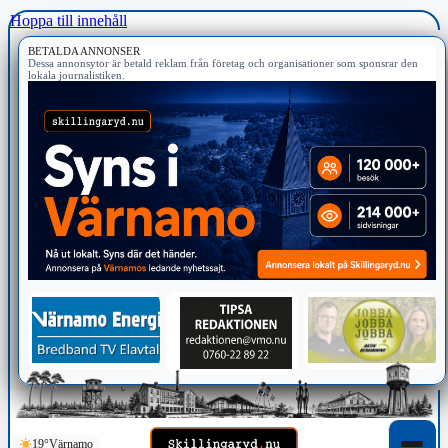
Hoppa till innehåll
BETALDA ANNONSER
Dessa annonsytor är betald reklam från företag och organisationer som sponsrar den
lokala journalistiken.
19°
Värnamo