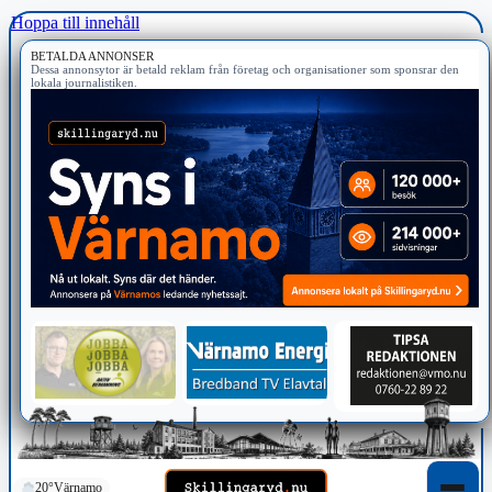
Hoppa till innehåll
BETALDA ANNONSER
Dessa annonsytor är betald reklam från företag och organisationer som sponsrar den
lokala journalistiken.
20°
Värnamo