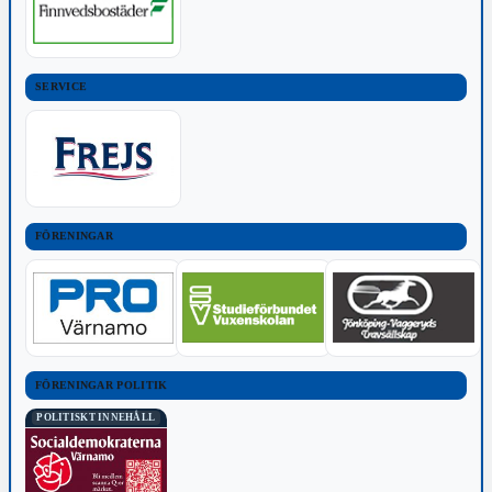
SERVICE
FÖRENINGAR
FÖRENINGAR POLITIK
POLITISKT INNEHÅLL