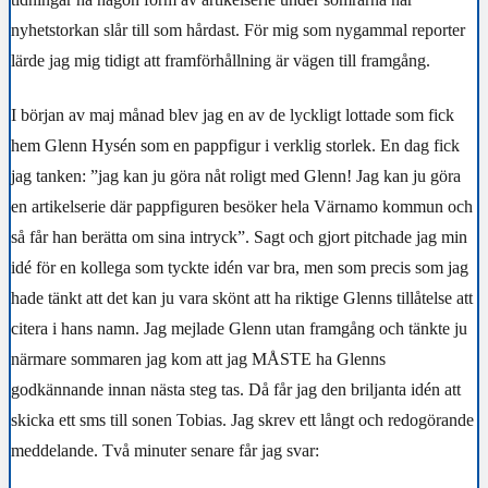
nyhetstorkan slår till som hårdast. För mig som nygammal reporter
lärde jag mig tidigt att framförhållning är vägen till framgång.
I början av maj månad blev jag en av de lyckligt lottade som fick
hem Glenn Hysén som en pappfigur i verklig storlek. En dag fick
jag tanken: ”jag kan ju göra nåt roligt med Glenn! Jag kan ju göra
en artikelserie där pappfiguren besöker hela Värnamo kommun och
så får han berätta om sina intryck”. Sagt och gjort pitchade jag min
idé för en kollega som tyckte idén var bra, men som precis som jag
hade tänkt att det kan ju vara skönt att ha riktige Glenns tillåtelse att
citera i hans namn. Jag mejlade Glenn utan framgång och tänkte ju
närmare sommaren jag kom att jag MÅSTE ha Glenns
godkännande innan nästa steg tas. Då får jag den briljanta idén att
skicka ett sms till sonen Tobias. Jag skrev ett långt och redogörande
meddelande. Två minuter senare får jag svar: