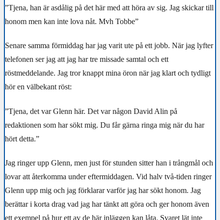
”Tjena, han är asdålig på det här med att höra av sig. Jag skickar till
honom men kan inte lova nåt. Mvh Tobbe”
Senare samma förmiddag har jag varit ute på ett jobb. När jag lyfter
telefonen ser jag att jag har tre missade samtal och ett
röstmeddelande. Jag tror knappt mina öron när jag klart och tydligt
hör en välbekant röst:
”Tjena, det var Glenn här. Det var någon David Alin på
redaktionen som har sökt mig. Du får gärna ringa mig när du har
hört detta.”
Jag ringer upp Glenn, men just för stunden sitter han i trångmål och
lovar att återkomma under eftermiddagen. Vid halv två-tiden ringer
Glenn upp mig och jag förklarar varför jag har sökt honom. Jag
berättar i korta drag vad jag har tänkt att göra och ger honom även
ett exempel på hur ett av de här inläggen kan låta. Svaret lät inte