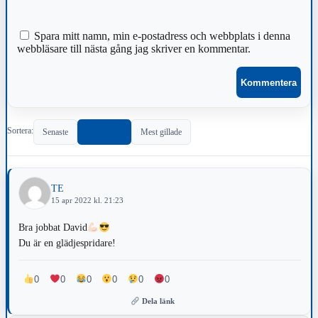
Spara mitt namn, min e-postadress och webbplats i denna
webbläsare till nästa gång jag skriver en kommentar.
Sortera:
Senaste
Populärast
Mest gillade
TE
15 apr 2022 kl. 21:23
Bra jobbat David
Du är en glädjespridare!
0
0
0
0
0
0
Dela länk