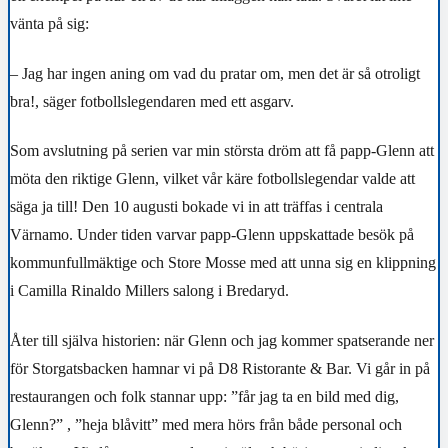
vänta på sig:
– Jag har ingen aning om vad du pratar om, men det är så otroligt
bra!, säger fotbollslegendaren med ett asgarv.
Som avslutning på serien var min största dröm att få papp-Glenn att
möta den riktige Glenn, vilket vår käre fotbollslegendar valde att
säga ja till! Den 10 augusti bokade vi in att träffas i centrala
Värnamo. Under tiden varvar papp-Glenn uppskattade besök på
kommunfullmäktige och Store Mosse med att unna sig en klippning
i Camilla Rinaldo Millers salong i Bredaryd.
Åter till själva historien: när Glenn och jag kommer spatserande ner
för Storgatsbacken hamnar vi på
D8 Ristorante & Bar
. Vi går in på
restaurangen och folk stannar upp: ”får jag ta en bild med dig,
Glenn?” , ”heja blåvitt” med mera hörs från både personal och