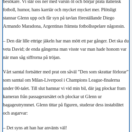
besökare. Vi slår oss ner med varsin öl och börjar prata italiensk
fotboll, humor, hans karriär och mycket mycket mer. Plötsligt
stannar Glenn upp och får syn på tavlan föreställande Diego
Armando Maradona, Argentinas främsta fotbollsspelare någonsin.
– Den där lille ettrige jäkeln har man mött ett par gånger. Det ska du
veta David; de enda gångerna man visste var man hade honom var
när man såg siffrorna på tröjan.
Vårt samtal fortsätter med prat om såväl ”Den som skrattar förlorar”
som samtal om Milan-Liverpool i Champions League-finalerna
under 00-talet. Till slut hamnar vi vid min bil, där jag plockar fram
kameran från passagerarsätet och plockar ut Glenn ur
bagageutrymmet. Glenn tittar på figuren, studerar dess instabilitet
och asgarvar:
– Det syns att han har använts väl!