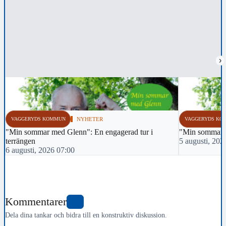
›
VAGGERYDS KOMMUN
NYHETER
VAGGERYDS KO
"Min sommar med Glenn": En engagerad tur i
"Min sommar m
terrängen
5 augusti, 202
6 augusti, 2026 07:00
Kommentarer
1
Dela dina tankar och bidra till en konstruktiv diskussion.