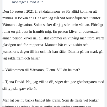
montage: David Alin
Den 10 augusti 2021 är ett datum som jag för alltid kommer att
minnas. Klockan är 11.23 och jag står vid busshållplatsen utanför
Värnamo tågstation. Solen steker där jag står i min väntan. Plötsligt
rullar en grå buss in framför mig. En person kliver ur bussen...en
annan person kliver ur.. till slut kommer en vithårig man iförd svarta
glasögon ned för trapporna. Mannen bär en vit t-shirt och
jeansshorts dagen till ära och när han sätter fötterna på bar mark går
jag sakta fram och hälsar.
– Välkommen till Värnamo, Glenn. Vill du ha mat?
– Tjena David. Naj, jag vill ha öl!, säger den goe göteborgaren med
sitt typiska garv efteråt.
Men låt oss nu backa bandet lite grann. Som de flesta vet brukar
tidningar ha någon form av artikelserie under somrarna när