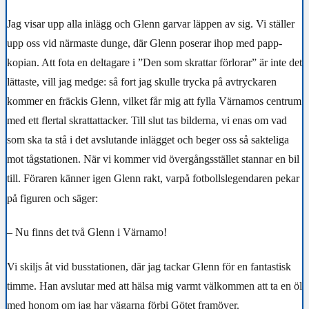
Jag visar upp alla inlägg och Glenn garvar läppen av sig. Vi ställer
upp oss vid närmaste dunge, där Glenn poserar ihop med papp-
kopian. Att fota en deltagare i ”Den som skrattar förlorar” är inte det
lättaste, vill jag medge: så fort jag skulle trycka på avtryckaren
kommer en fräckis Glenn, vilket får mig att fylla Värnamos centrum
med ett flertal skrattattacker. Till slut tas bilderna, vi enas om vad
som ska ta stå i det avslutande inlägget och beger oss så sakteliga
mot tågstationen. När vi kommer vid övergångsstället stannar en bil
till. Föraren känner igen Glenn rakt, varpå fotbollslegendaren pekar
på figuren och säger:
– Nu finns det två Glenn i Värnamo!
Vi skiljs åt vid busstationen, där jag tackar Glenn för en fantastisk
timme. Han avslutar med att hälsa mig varmt välkommen att ta en öl
med honom om jag har vägarna förbi Götet framöver.