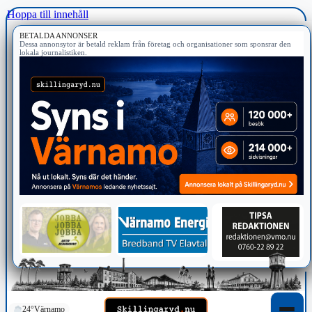
Hoppa till innehåll
BETALDA ANNONSER
Dessa annonsytor är betald reklam från företag och organisationer som sponsrar den
lokala journalistiken.
24°
Värnamo