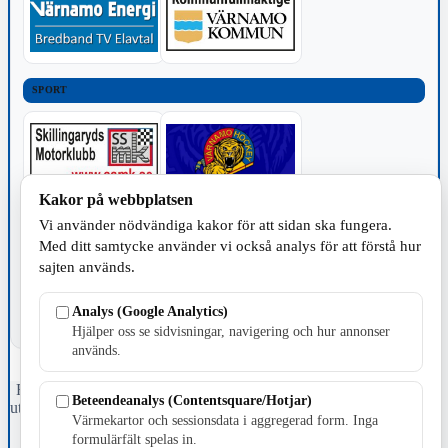
SPORT
Kakor på webbplatsen
Vi använder nödvändiga kakor för att sidan ska fungera.
TILLVERKNING
Med ditt samtycke använder vi också analys för att förstå hur
sajten används.
Analys (Google Analytics)
Hjälper oss se sidvisningar, navigering och hur annonser
används.
Fristående webbtidningsföretag grundat 1991 som sedan 2002 ger
Beteendeanalys (Contentsquare/Hotjar)
ut tidningen Skillingaryd.nu och 2010 lanserades Värnamo.nu. Från
Värmekartor och sessionsdata i aggregerad form. Inga
april 2026 omfattar Skillingaryd.nu tre kommuner: Gnosjö,
formulärfält spelas in.
Värnamo och Vaggeryds kommun.