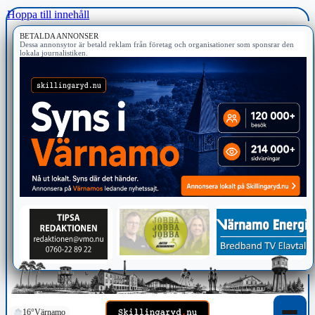
Hoppa till innehåll
BETALDA ANNONSER
Dessa annonsytor är betald reklam från företag och organisationer som sponsrar den
lokala journalistiken.
16°
Värnamo