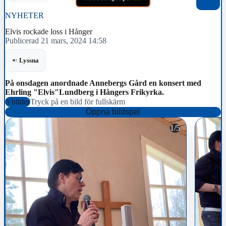
NYHETER
Elvis rockade loss i Hånger
Publicerad 21 mars, 2024 14:58
Lyssna
På onsdagen anordnade Annebergs Gård en konsert med
Ehrling "Elvis"Lundberg i Hångers Frikyrka.
5 bilder
Tryck på en bild för fullskärm
Öppna bildspel
1/5