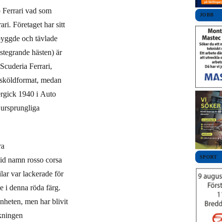
zo Ferrari vad som
JOBB
i. Företaget har sitt
 byggde och tävlade
stegrande hästen) är
Scuderia Ferrari,
t sköldformat, medan
vergick 1940 i Auto
 ursprungliga
ra
SPORT
 vid namn rosso corsa
ilar var lackerade för
de i denna röda färg.
änheten, men har blivit
ckningen