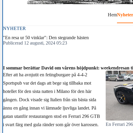
Hem
Nyhete
NYHETER
"En resa ur 50 vinklar": Den stegrande hästen
Publicerad 12 augusti, 2024 05:23
I sommar berättar David om vårens höjdpunkt: weekendresan ti
Efter att ha avnjutit en fetingburgare på 4-4-2
Sportspub var det dags att bege sig tillbaka mot
hotellet för den sista natten i Milano för den här
gången. Dock visade sig Italien från sin bästa sida
ännu en gång innan vi lämnade ljuvliga landet. På
gatan utanför restaurangen stod en Ferrari 296 GTB
En Ferrari 29
i svart färg med gula ränder som går över karossen.