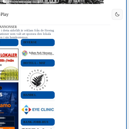
Play
 ANNONSER
i detta sidofält är reklam från de företag
ationer som valt att sponsra den lokala
iken i sin hemkommun.
E
DIVERSE
HOTELL - MAT
HANDEL
BANK-JOBB-HUS