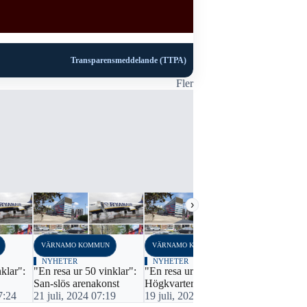
Transparensmeddelande (TTPA)
Fler
›
VÄRNAMO KOMMUN
VÄRNAMO KOMMUN
VÄRNAMO K
NYHETER
NYHETER
NYHETER
klar":
"En resa ur 50 vinklar":
"En resa ur 50 vinklar":
"En resa ur 
San-slös arenakonst
Högkvarteret
Framgångs
7:24
21 juli, 2024 07:19
19 juli, 2024 07:11
18 juli, 20