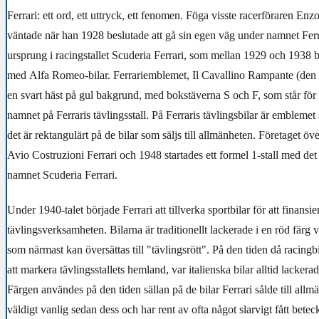
Ferrari: ett ord, ett uttryck, ett fenomen. Föga visste racerföraren En
väntade när han 1928 beslutade att gå sin egen väg under namnet Ferrar
ursprung i racingstallet Scuderia Ferrari, som mellan 1929 och 1938
med Alfa Romeo-bilar. Ferrariemblemet, Il Cavallino Rampante (den 
en svart häst på gul bakgrund, med bokstäverna S och F, som står för 
namnet på Ferraris tävlingsstall. På Ferraris tävlingsbilar är embleme
det är rektangulärt på de bilar som säljs till allmänheten. Företaget ö
Avio Costruzioni Ferrari och 1948 startades ett formel 1-stall med det
namnet Scuderia Ferrari.
Under 1940-talet började Ferrari att tillverka sportbilar för att finansie
tävlingsverksamheten. Bilarna är traditionellt lackerade i en röd färg
som närmast kan översättas till "tävlingsrött". På den tiden då racingb
att markera tävlingsstallets hemland, var italienska bilar alltid lackera
Färgen användes på den tiden sällan på de bilar Ferrari sålde till allm
väldigt vanlig sedan dess och har rent av ofta något slarvigt fått bete