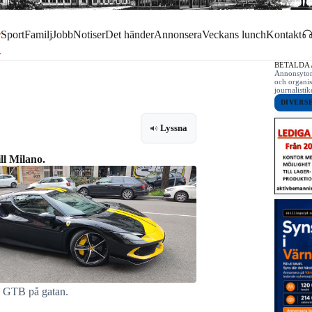
r
Sport
Familj
Jobb
Notiser
Det händer
Annonsera
Veckans lunch
Kontakt
BETALDA
Annonsytor 
och organis
journalist
DIVERS
Lyssna
ll Milano.
6 GTB på gatan.