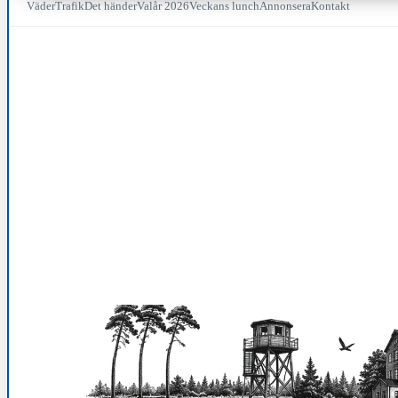
Väder
Trafik
Det händer
Valår 2026
Veckans lunch
Annonsera
Kontakt