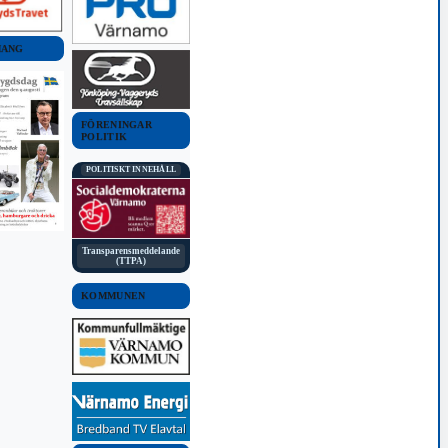
MANG
FÖRENINGAR
POLITIK
POLITISKT INNEHÅLL
Transparensmeddelande
(TTPA)
KOMMUNEN