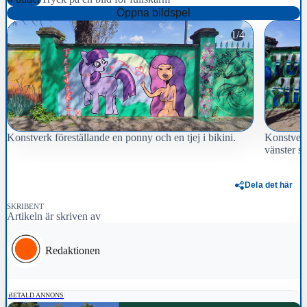
Öppna bildspel
1/4
Konstverk föreställande en ponny och en tjej i bikini.
Konstverk
vänster st
Dela det här
SKRIBENT
Artikeln är skriven av
Redaktionen
BETALD ANNONS