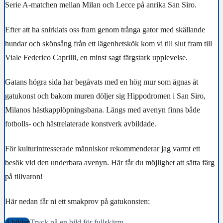
Serie A-matchen mellan Milan och Lecce på anrika San Siro.
Efter att ha snirklats oss fram genom trånga gator med skällande
hundar och skönsång från ett lägenhetskök kom vi till slut fram till
Viale Federico Caprilli, en minst sagt färgstark upplevelse.
Gatans högra sida har begåvats med en hög mur som ägnas åt
gatukonst och bakom muren döljer sig Hippodromen i San Siro,
Milanos hästkapplöpningsbana. Längs med avenyn finns både
fotbolls- och hästrelaterade konstverk avbildade.
För kulturintresserade människor rekommenderar jag varmt ett
besök vid den underbara avenyn. Här får du möjlighet att sätta färg
på tillvaron!
Här nedan får ni ett smakprov på gatukonsten:
4 bilder
Tryck på en bild för fullskärm