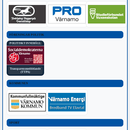
FÖRENINGAR POLITIK
POLITISKT INNEHÅLL
Transparensmeddelande
(TTPA)
KOMMUNEN
SPORT