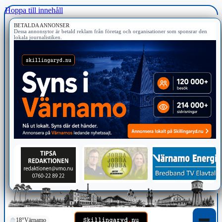
Hoppa till innehåll
BETALDA ANNONSER
Dessa annonsytor är betald reklam från företag och organisationer som sponsrar den
lokala journalistiken.
18°
Värnamo