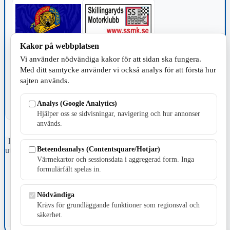
Kakor på webbplatsen
TILLVERKNING
Vi använder nödvändiga kakor för att sidan ska fungera.
Med ditt samtycke använder vi också analys för att förstå hur
sajten används.
Analys (Google Analytics)
Hjälper oss se sidvisningar, navigering och hur annonser
används.
Fristående webbtidningsföretag grundat 1991 som sedan 2002 ger
Beteendeanalys (Contentsquare/Hotjar)
ut tidningen Skillingaryd.nu och 2010 lanserades Värnamo.nu. Från
april 2026 omfattar Skillingaryd.nu tre kommuner: Gnosjö,
Värmekartor och sessionsdata i aggregerad form. Inga
Värnamo och Vaggeryds kommun.
formulärfält spelas in.
Kontakta oss
Nödvändiga
E-post: redaktionen@skillingaryd.nu
Postadress: Gisslaköp 1, 568 92 Skillingaryd
Krävs för grundläggande funktioner som regionsval och
säkerhet.
Kakinställningar