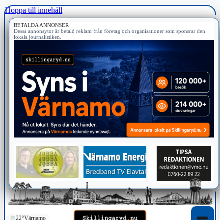
Hoppa till innehåll
BETALDA ANNONSER
Dessa annonsytor är betald reklam från företag och organisationer som sponsrar den
lokala journalistiken.
22°
Värnamo