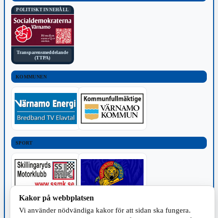
POLITISKT INNEHÅLL
Transparensmeddelande
(TTPA)
KOMMUNEN
SPORT
Kakor på webbplatsen
TILLVERKNING
Vi använder nödvändiga kakor för att sidan ska fungera.