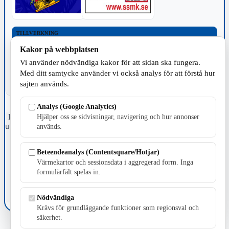
TILLVERKNING
Kakor på webbplatsen
Vi använder nödvändiga kakor för att sidan ska fungera.
Med ditt samtycke använder vi också analys för att förstå hur
sajten används.
Analys (Google Analytics)
Fristående webbtidningsföretag grundat 1991 som sedan 2002 ger
Hjälper oss se sidvisningar, navigering och hur annonser
ut tidningen Skillingaryd.nu och 2010 lanserades Värnamo.nu. Från
används.
april 2026 omfattar Skillingaryd.nu tre kommuner: Gnosjö,
Värnamo och Vaggeryds kommun.
Beteendeanalys (Contentsquare/Hotjar)
Kontakta oss
Värmekartor och sessionsdata i aggregerad form. Inga
E-post: redaktionen@skillingaryd.nu
formulärfält spelas in.
Postadress: Gisslaköp 1, 568 92 Skillingaryd
Kakinställningar
Nödvändiga
Krävs för grundläggande funktioner som regionsval och
säkerhet.