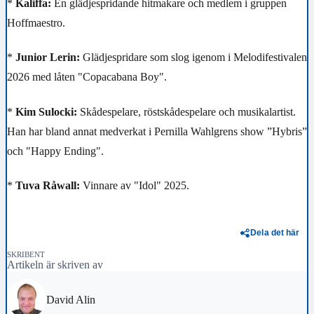
*
Kaliffa:
En glädjespridande hitmakare och medlem i gruppen
Hoffmaestro.
*
Junior Lerin:
Glädjespridare som slog igenom i Melodifestivalen
2026 med låten "Copacabana Boy".
*
Kim Sulocki:
Skådespelare, röstskådespelare och musikalartist.
Han har bland annat medverkat i Pernilla Wahlgrens show ”Hybris”
och "Happy Ending".
*
Tuva Råwall:
Vinnare av "Idol" 2025.
Dela det här
SKRIBENT
Artikeln är skriven av
David Alin