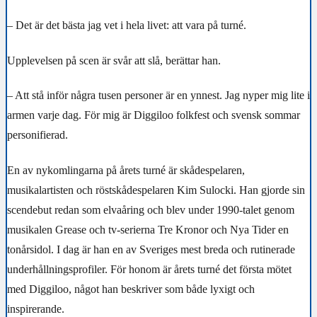
– Det är det bästa jag vet i hela livet: att vara på turné.
Upplevelsen på scen är svår att slå, berättar han.
– Att stå inför några tusen personer är en ynnest. Jag nyper mig lite i
armen varje dag. För mig är Diggiloo folkfest och svensk sommar
personifierad.
En av nykomlingarna på årets turné är skådespelaren,
musikalartisten och röstskådespelaren Kim Sulocki. Han gjorde sin
scendebut redan som elvaåring och blev under 1990-talet genom
musikalen Grease och tv-serierna Tre Kronor och Nya Tider en
tonårsidol. I dag är han en av Sveriges mest breda och rutinerade
underhållningsprofiler. För honom är årets turné det första mötet
med Diggiloo, något han beskriver som både lyxigt och
inspirerande.