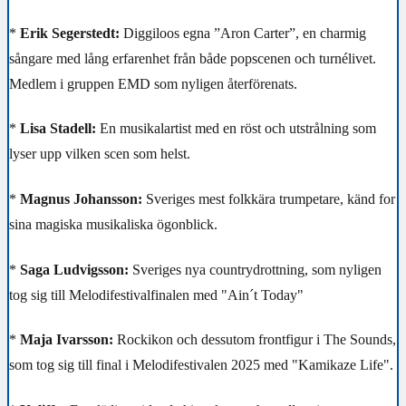
*
Erik Segerstedt:
Diggiloos egna ”Aron Carter”, en charmig
sångare med lång erfarenhet från både popscenen och turnélivet.
Medlem i gruppen EMD som nyligen återförenats.
*
Lisa Stadell:
En musikalartist med en röst och utstrålning som
lyser upp vilken scen som helst.
*
Magnus Johansson:
Sveriges mest folkkära trumpetare, känd for
sina magiska musikaliska ögonblick.
*
Saga Ludvigsson:
Sveriges nya countrydrottning, som nyligen
tog sig till Melodifestivalfinalen med "Ain´t Today"
*
Maja Ivarsson:
Rockikon och dessutom frontfigur i The Sounds,
som tog sig till final i Melodifestivalen 2025 med "Kamikaze Life".