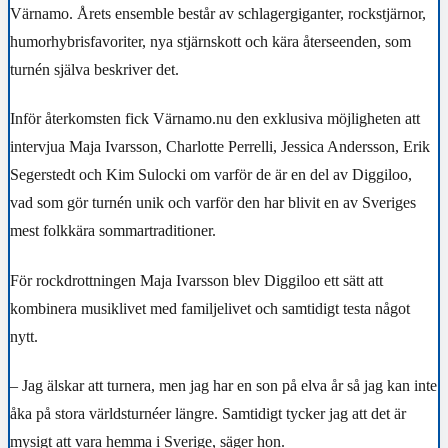
Värnamo. Årets ensemble består av schlagergiganter, rockstjärnor,
humorhybrisfavoriter, nya stjärnskott och kära återseenden, som
turnén själva beskriver det.
Inför återkomsten fick Värnamo.nu den exklusiva möjligheten att
intervjua Maja Ivarsson, Charlotte Perrelli, Jessica Andersson, Erik
Segerstedt och Kim Sulocki om varför de är en del av Diggiloo,
vad som gör turnén unik och varför den har blivit en av Sveriges
mest folkkära sommartraditioner.
För rockdrottningen Maja Ivarsson blev Diggiloo ett sätt att
kombinera musiklivet med familjelivet och samtidigt testa något
nytt.
– Jag älskar att turnera, men jag har en son på elva år så jag kan inte
åka på stora världsturnéer längre. Samtidigt tycker jag att det är
mysigt att vara hemma i Sverige, säger hon.