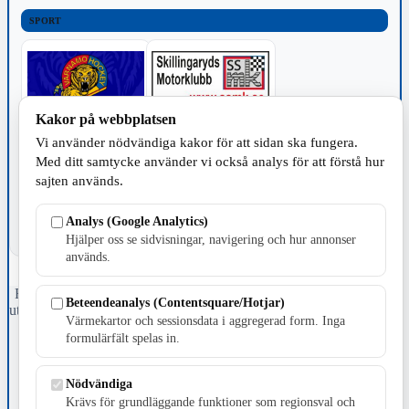
SPORT
Kakor på webbplatsen
Vi använder nödvändiga kakor för att sidan ska fungera.
TILLVERKNING
Med ditt samtycke använder vi också analys för att förstå hur
sajten används.
Analys (Google Analytics)
Hjälper oss se sidvisningar, navigering och hur annonser
används.
Fristående webbtidningsföretag grundat 1991 som sedan 2002 ger
Beteendeanalys (Contentsquare/Hotjar)
ut tidningen Skillingaryd.nu och 2010 lanserades Värnamo.nu. Från
Värmekartor och sessionsdata i aggregerad form. Inga
april 2026 omfattar Skillingaryd.nu tre kommuner: Gnosjö,
formulärfält spelas in.
Värnamo och Vaggeryds kommun.
Kontakta oss
Nödvändiga
E-post: redaktionen@skillingaryd.nu
Krävs för grundläggande funktioner som regionsval och
Postadress: Gisslaköp 1, 568 92 Skillingaryd