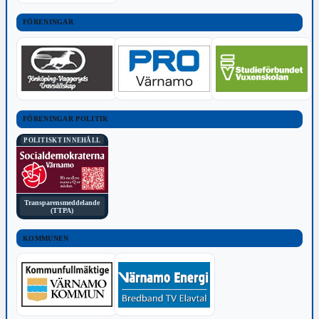
FÖRENINGAR
FÖRENINGAR POLITIK
POLITISKT INNEHÅLL
Transparensmeddelande
(TTPA)
KOMMUNEN