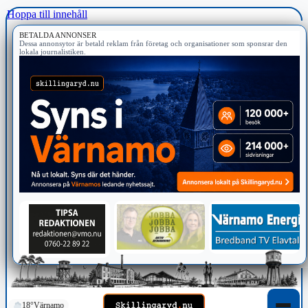
Hoppa till innehåll
BETALDA ANNONSER
Dessa annonsytor är betald reklam från företag och organisationer som sponsrar den
lokala journalistiken.
18°
Värnamo