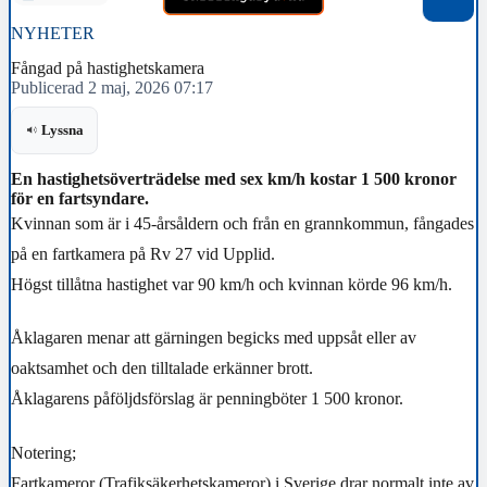
NYHETER
Fångad på hastighetskamera
Publicerad 2 maj, 2026 07:17
Lyssna
En hastighetsöverträdelse med sex km/h kostar 1 500 kronor
för en fartsyndare.
Kvinnan som är i 45-årsåldern och från en grannkommun, fångades
på en fartkamera på Rv 27 vid Upplid.
Högst tillåtna hastighet var 90 km/h och kvinnan körde 96 km/h.
Åklagaren menar att gärningen begicks med uppsåt eller av
oaktsamhet och den tilltalade erkänner brott.
Åklagarens påföljdsförslag är penningböter 1 500 kronor.
Notering;
Fartkameror (Trafiksäkerhetskameror)
i Sverige drar normalt inte av