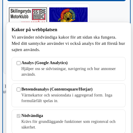
Kakor på webbplatsen
Vi använder nödvändiga kakor för att sidan ska fungera.
TILLVERKNING
Med ditt samtycke använder vi också analys för att förstå hur
sajten används.
Analys (Google Analytics)
Hjälper oss se sidvisningar, navigering och hur annonser
används.
Fristående webbtidningsföretag grundat 1991 som sedan 2002 ger
Beteendeanalys (Contentsquare/Hotjar)
ut tidningen Skillingaryd.nu och 2010 lanserades Värnamo.nu. Från
Värmekartor och sessionsdata i aggregerad form. Inga
april 2026 omfattar Skillingaryd.nu tre kommuner: Gnosjö,
formulärfält spelas in.
Värnamo och Vaggeryds kommun.
Kontakta oss
Nödvändiga
E-post: redaktionen@skillingaryd.nu
Krävs för grundläggande funktioner som regionsval och
Postadress: Gisslaköp 1, 568 92 Skillingaryd
säkerhet.