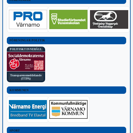
FÖRENINGAR POLITIK
POLITISKT INNEHÅLL
Transparensmeddelande
(TTPA)
KOMMUNEN
SPORT