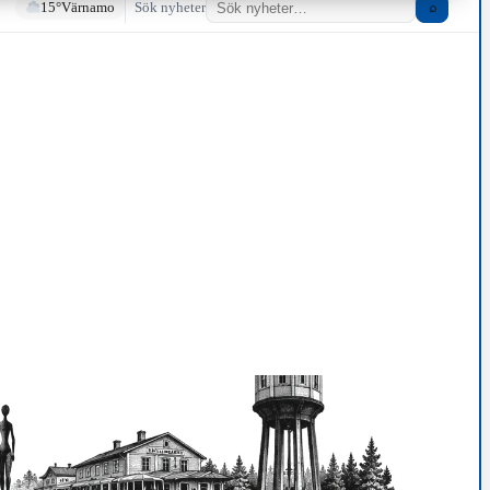
15°
Värnamo
Sök nyheter
⌕