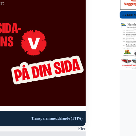
EVENE
Transparensmeddelande (TTPA)
Fler