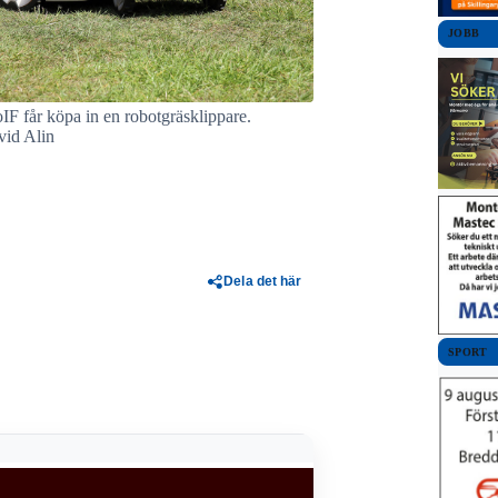
JOBB
F får köpa in en robotgräsklippare.
vid Alin
Dela det här
SPORT