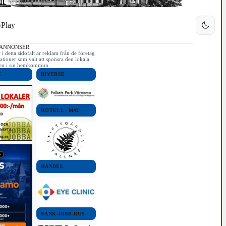
Play
 ANNONSER
i detta sidofält är reklam från de företag
ationer som valt att sponsra den lokala
iken i sin hemkommun.
E
DIVERSE
HOTELL - MAT
HANDEL
BANK-JOBB-HUS