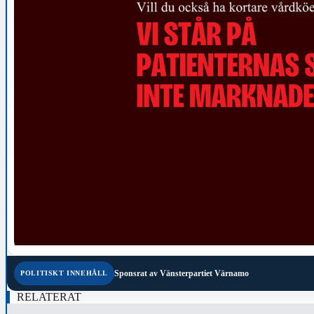
Sponsrat av
Vänsterpartiet Värnamo
POLITISKT INNEHÅLL
RELATERAT