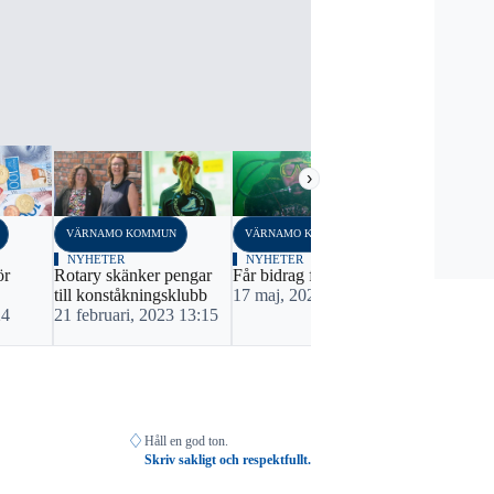
›
VÄRNAMO KOMMUN
VÄRNAMO KOMMUN
VÄRNAMO K
NYHETER
NYHETER
SPORT
ör
Rotary skänker pengar
Får bidrag för motorköp
140 000 til
till konståkningsklubb
17 maj, 2022 08:06
för robotar
24
21 februari, 2023 13:15
22 novembe
01:00
♢
Håll en god ton.
Skriv sakligt och respektfullt.