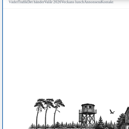
Väder
Trafik
Det händer
Valår 2026
Veckans lunch
Annonsera
Kontakt