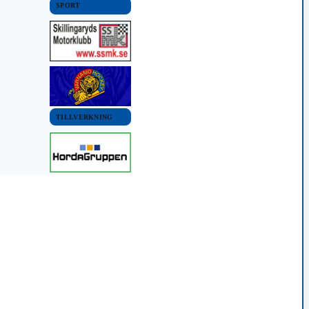
SPORT
TILLVERKNING
OMMUN
VÄRNAMO KOMMUN
NYHETER
l Horda AIK
Robotgräsklippare
intressanta för tjuvar
r, 2016
8 oktober, 2015 02:00