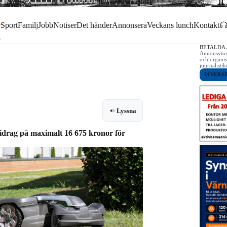
r
Sport
Familj
Jobb
Notiser
Det händer
Annonsera
Veckans lunch
Kontakt
BETALDA
Annonsytor 
och organis
journalist
DIVERS
Lyssna
idrag på maximalt 16 675 kronor för