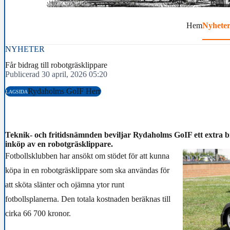
Hem
Nyhete
NYHETER
Får bidrag till robotgräsklippare
Publicerad 30 april, 2026 05:20
Rydaholms GoIF Herr
LAGSIDA
Teknik- och fritidsnämnden beviljar Rydaholms GoIF ett extra b
inköp av en robotgräsklippare.
Fotbollsklubben har ansökt om stödet för att kunna
köpa in en robotgräsklippare som ska användas för
att sköta slänter och ojämna ytor runt
fotbollsplanerna. Den totala kostnaden beräknas till
cirka 66 700 kronor.