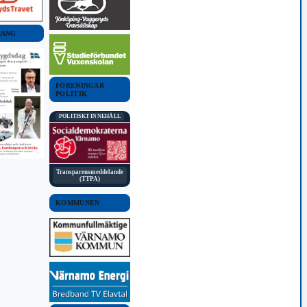
MANG
FÖRENINGAR
POLITIK
POLITISKT INNEHÅLL
Transparensmeddelande
(TTPA)
KOMMUNEN