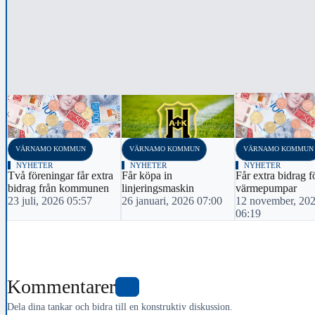
‹
VÄRNAMO KOMMUN
VÄRNAMO KOMMUN
VÄRNAMO KOMMUN
NYHETER
NYHETER
NYHETER
Två föreningar får extra
Får köpa in
Får extra bidrag f
bidrag från kommunen
linjeringsmaskin
värmepumpar
23 juli, 2026 05:57
26 januari, 2026 07:00
12 november, 20
06:19
Kommentarer
0
Dela dina tankar och bidra till en konstruktiv diskussion.