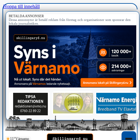
Hoppa till innehåll
BETALDA ANNONSER
Dessa annonsytor är betald reklam från företag och organisationer som sponsrar den
lokala journalistiken.
11°
Värnamo