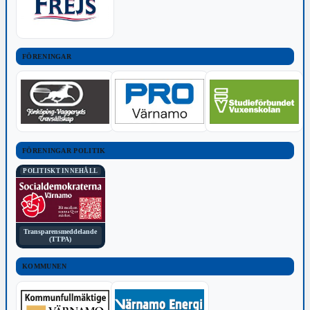
FÖRENINGAR
FÖRENINGAR POLITIK
POLITISKT INNEHÅLL
Transparensmeddelande
(TTPA)
KOMMUNEN