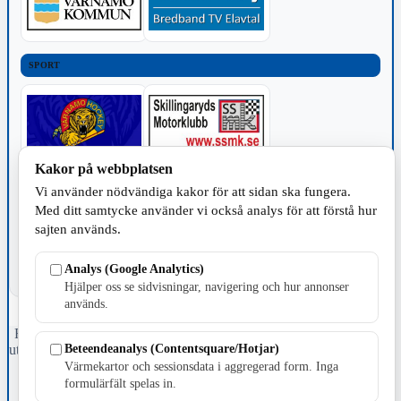
SPORT
Kakor på webbplatsen
TILLVERKNING
Vi använder nödvändiga kakor för att sidan ska fungera.
Med ditt samtycke använder vi också analys för att förstå hur
sajten används.
Analys (Google Analytics)
Hjälper oss se sidvisningar, navigering och hur annonser
används.
Fristående webbtidningsföretag grundat 1991 som sedan 2002 ger
Beteendeanalys (Contentsquare/Hotjar)
ut tidningen Skillingaryd.nu och 2010 lanserades Värnamo.nu. Från
april 2026 omfattar Skillingaryd.nu tre kommuner: Gnosjö,
Värmekartor och sessionsdata i aggregerad form. Inga
Värnamo och Vaggeryds kommun.
formulärfält spelas in.