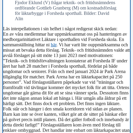
Fjodor Eklund (V) frågar teknik- och fritidsnämndens
ordförande Gottlieb Granberg (M) om kostnadsförslag
för läktarbygge i Forsheda sporthall. Bilder: David
Alin
Läs interpellationen i sin helhet i något redigerat skick nedan:
En av våra medlemmar har uppmärksammat oss på hanteringen av
medborgarinitiativet Läktare i sporthallen vid Forsheda skola. En
sammanställning hittar ni
här
. Vi har varit lite ouppmärksamma och
missat att bevaka detta förslag. Teknik- och fritidsnämnden valde att
avslå förslaget på sitt möte 13 juni 2023 med motivationen:
”Teknik- och fritidsförvaltningen konstaterar att Forsheda IF under
året har haft 28 matcher i Forsheda sporthall, fördelat på både
ungdomar och seniorer. Från och med januari 2024 är Park Arena
tillgänglig för matcher. Park Arena har en läktarkapacitet på 250
personer”. Vad förslagsställaren påpekade var vid ”träningar och
framförallt vid tävlingar kommer det mycket folk för att titta. Ortens
ungdomar går gärna dit för att se sina vänner spela. Dessutom finns
det inte någon annan lokal att hänga i. Här umgås alla åldrar på ett
härligt sätt. Det finns dock ett problem. Det finns ingen läktare.
Folk står och hänger i den smala korridoren vid sidan av planen.
Barn kan inte se över kanten, vilket gör att de sitter på bänkar eller
på golvet precis intill planen. Då det gäller fotboll och innebandy är
detta direkt farligt!” Förslagsställaren kom även med förslag till
enklare ombyggnad. Det handlar inte enbart om läktarkapacitet utan