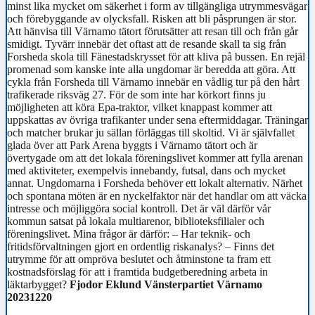
minst lika mycket om säkerhet i form av tillgängliga utrymmesvägar
och förebyggande av olycksfall. Risken att bli påsprungen är stor.
Att hänvisa till Värnamo tätort förutsätter att resan till och från går
smidigt. Tyvärr innebär det oftast att de resande skall ta sig från
Forsheda skola till Fänestadskrysset för att kliva på bussen. En rejäl
promenad som kanske inte alla ungdomar är beredda att göra. Att
cykla från Forsheda till Värnamo innebär en vådlig tur på den hårt
trafikerade riksväg 27. För de som inte har körkort finns ju
möjligheten att köra Epa-traktor, vilket knappast kommer att
uppskattas av övriga trafikanter under sena eftermiddagar. Träningar
och matcher brukar ju sällan förläggas till skoltid. Vi är självfallet
glada över att Park Arena byggts i Värnamo tätort och är
övertygade om att det lokala föreningslivet kommer att fylla arenan
med aktiviteter, exempelvis innebandy, futsal, dans och mycket
annat. Ungdomarna i Forsheda behöver ett lokalt alternativ. Närhet
och spontana möten är en nyckelfaktor när det handlar om att väcka
intresse och möjliggöra social kontroll. Det är väl därför vår
kommun satsat på lokala multiarenor, biblioteksfilialer och
föreningslivet. Mina frågor är därför: – Har teknik- och
fritidsförvaltningen gjort en ordentlig riskanalys? – Finns det
utrymme för att ompröva beslutet och åtminstone ta fram ett
kostnadsförslag för att i framtida budgetberedning arbeta in
läktarbygget?
Fjodor Eklund
Vänsterpartiet Värnamo
20231220