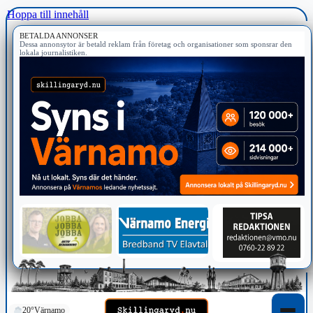
Hoppa till innehåll
BETALDA ANNONSER
Dessa annonsytor är betald reklam från företag och organisationer som sponsrar den
lokala journalistiken.
20°
Värnamo