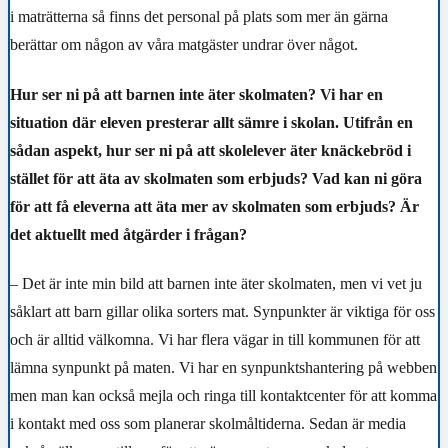
i maträtterna så finns det personal på plats som mer än gärna
berättar om någon av våra matgäster undrar över något.
Hur ser ni på att barnen inte äter skolmaten?
Vi har en
situation där eleven presterar allt sämre i skolan. Utifrån en
sådan aspekt, hur ser ni på att skolelever äter knäckebröd i
stället för att äta av skolmaten som erbjuds? Vad kan ni göra
för att få eleverna att äta mer av skolmaten som erbjuds? Är
det aktuellt med åtgärder i frågan?
– Det är inte min bild att barnen inte äter skolmaten, men vi vet ju
såklart att barn gillar olika sorters mat. Synpunkter är viktiga för oss
och är alltid välkomna. Vi har flera vägar in till kommunen för att
lämna synpunkt på maten. Vi har en synpunktshantering på webben
men man kan också mejla och ringa till kontaktcenter för att komma
i kontakt med oss som planerar skolmåltiderna. Sedan är media