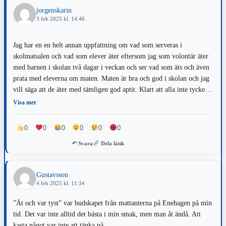
jorgenskarin
3 feb 2025 kl. 14:46
Jag har en en helt annan uppfattning om vad som serveras i
skolmatsalen och vad som elever äter eftersom jag som volontär äter
med barnen i skolan två dagar i veckan och ser vad som äts och även
prata med eleverna om maten. Maten är bra och god i skolan och jag
vill säga att de äter med tämligen god aptit. Klart att alla inte tycker
det är jättegott eftersom de alltid jämför med pizza och snabbmat som
Visa mer
hamburgare som likare, men 95 procent tycker det är ok och gott.
Sällan att någon bara äter knäckebröd utan ta lite grönsaker. Jag är av
0
0
0
0
0
0
den uppfattningen att skolan inte skall lära barn att äta vi matbordet
↶ Svara
Dela länk
utan det är föräldraansvar att ge barn en sund matkultur som inte gör
allt enkelt med en runda runt Hamburger Hill när tiden inte finns att
sitta och ha en måltid just runt bordet och verkligen ge möjlighet till
Gustavsson
en uppfostran i vad mat smaka. Jag har även ett barn som växt upp
4 feb 2025 kl. 11:34
med glutenintolerans.
”Ät och var tyst” var budskapet från mattanterna på Enehagen på min
tid. Det var inte alltid det bästa i min smak, men man åt ändå. Att
kasta något var inte att tänka på.