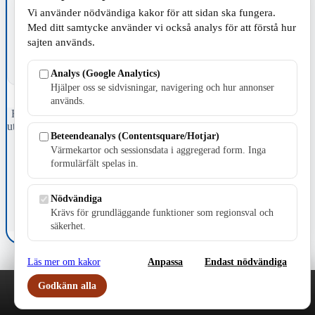
Vi använder nödvändiga kakor för att sidan ska fungera.
Med ditt samtycke använder vi också analys för att förstå hur
sajten används.
Analys (Google Analytics)
Hjälper oss se sidvisningar, navigering och hur annonser
används.
Fristående webbtidningsföretag grundat 1991 som sedan 2002 ger
ut tidningen Skillingaryd.nu och 2010 lanserades Värnamo.nu. Från
Beteendeanalys (Contentsquare/Hotjar)
april 2026 omfattar Skillingaryd.nu tre kommuner: Gnosjö,
Värmekartor och sessionsdata i aggregerad form. Inga
Värnamo och Vaggeryds kommun.
formulärfält spelas in.
Kontakta oss
E-post: redaktionen@skillingaryd.nu
Nödvändiga
Postadress: Gisslaköp 1, 568 92 Skillingaryd
Krävs för grundläggande funktioner som regionsval och
Kakinställningar
säkerhet.
Läs mer om kakor
Anpassa
Endast nödvändiga
Godkänn alla
Play
Nyheter
Sport
Familj
Meny