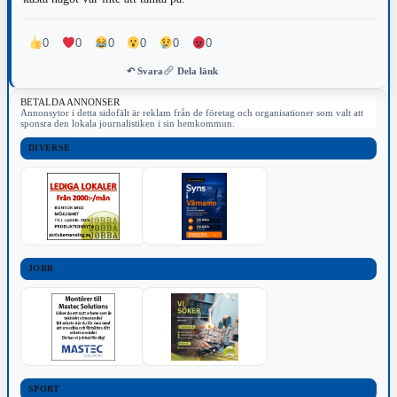
0
0
0
0
0
0
↶ Svara
Dela länk
BETALDA ANNONSER
Annonsytor i detta sidofält är reklam från de företag och organisationer som valt att
sponsra den lokala journalistiken i sin hemkommun.
DIVERSE
JOBB
SPORT