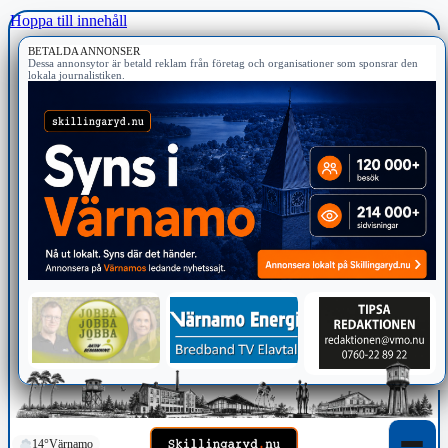
Hoppa till innehåll
BETALDA ANNONSER
Dessa annonsytor är betald reklam från företag och organisationer som sponsrar den
lokala journalistiken.
14°
Värnamo