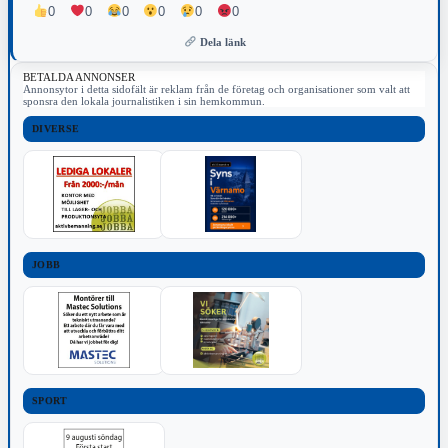
0
0
0
0
0
0
Dela länk
BETALDA ANNONSER
Annonsytor i detta sidofält är reklam från de företag och organisationer som valt att
sponsra den lokala journalistiken i sin hemkommun.
DIVERSE
JOBB
SPORT