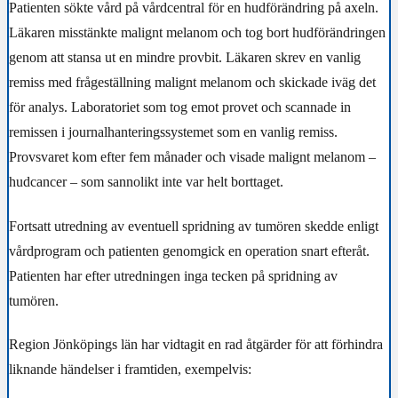
Patienten sökte vård på vårdcentral för en hudförändring på axeln.
Läkaren misstänkte malignt melanom och tog bort hudförändringen
genom att stansa ut en mindre provbit. Läkaren skrev en vanlig
remiss med frågeställning malignt melanom och skickade iväg det
för analys. Laboratoriet som tog emot provet och scannade in
remissen i journalhanteringssystemet som en vanlig remiss.
Provsvaret kom efter fem månader och visade malignt melanom –
hudcancer – som sannolikt inte var helt borttaget.
Fortsatt utredning av eventuell spridning av tumören skedde enligt
vårdprogram och patienten genomgick en operation snart efteråt.
Patienten har efter utredningen inga tecken på spridning av
tumören.
Region Jönköpings län har vidtagit en rad åtgärder för att förhindra
liknande händelser i framtiden, exempelvis: