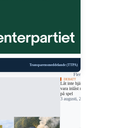
Transparensmeddelande (TTPA)
Fler
DEBATT
BLÅLJUS
Låt inte hjärtstartaren
Person anträ
vara inlåst när livet står
sjö
på spel
2 augusti, 
3 augusti, 2026 07:18