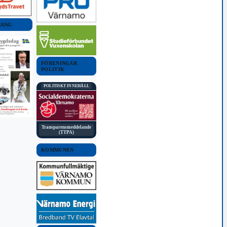
MANG
FÖRENINGAR
POLITIK
POLITISKT INNEHÅLL
Transparensmeddelande
(TTPA)
KOMMUNEN