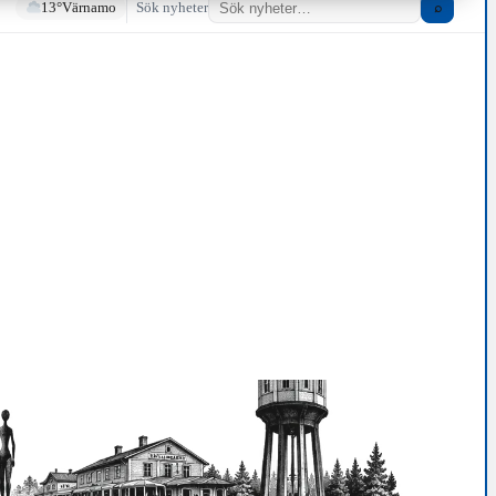
13°
Värnamo
Sök nyheter
⌕