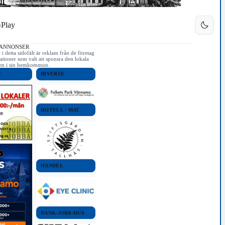
Play
 ANNONSER
i detta sidofält är reklam från de företag
ationer som valt att sponsra den lokala
iken i sin hemkommun.
E
DIVERSE
HOTELL - MAT
HANDEL
BANK-JOBB-HUS