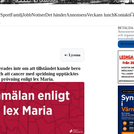
r
Sport
Familj
Jobb
Notiser
Det händer
Annonsera
Veckans lunch
Kontakt
BETALDA
Annonsytor 
och organis
journalist
DIVERS
Lyssna
rades inte om att tillståndet kunde bero
och att cancer med spridning upptäcktes
 prövning enligt lex Maria.