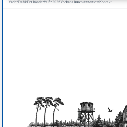
Väder
Trafik
Det händer
Valår 2026
Veckans lunch
Annonsera
Kontakt