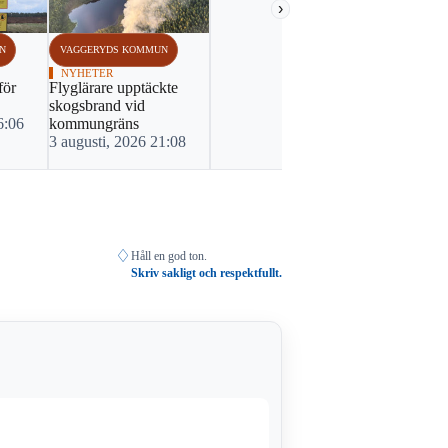
›
N
VAGGERYDS KOMMUN
NYHETER
för
Flyglärare upptäckte
skogsbrand vid
6:06
kommungräns
3 augusti, 2026 21:08
♢
Håll en god ton.
Skriv sakligt och respektfullt.