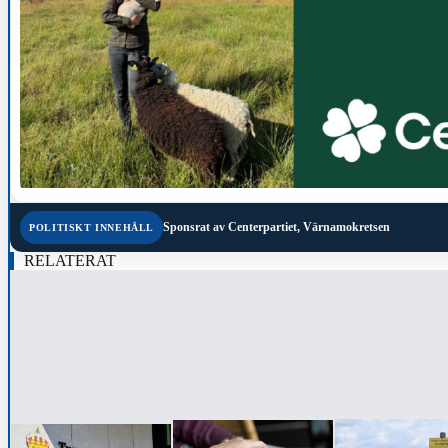
Sponsrat av
Centerpartiet, Värnamokretsen
POLITISKT INNEHÅLL
RELATERAT