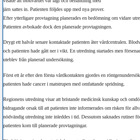
visade att blodvärdet var lågt och behandling med
järn sattes in. Patienten följdes upp med nya prover.
Efter ytterligare provtagning planerades en bedömning om vidare utr
Patienten avbokade dock den planerade provtagningen.
Drygt ett halvår senare kontaktade patienten åter vårdcentralen. Blodvä
och patienten hade gått ner i vikt. En utredning startades men försena
uteblev från planerad undersökning.
Först ett år efter den första vårdkontakten gjordes en röntgenundersök
patienten hade cancer i matstrupen med omfattande spridning.
Regionens utredning visar att bristande medicinsk kunskap och omdö
bidragande orsak till att patienten inte informerades om risken för all
nödvändig utredning inte inleddes i tid. Dessutom saknades rutiner för
patienten kom till planerade provtagningar.