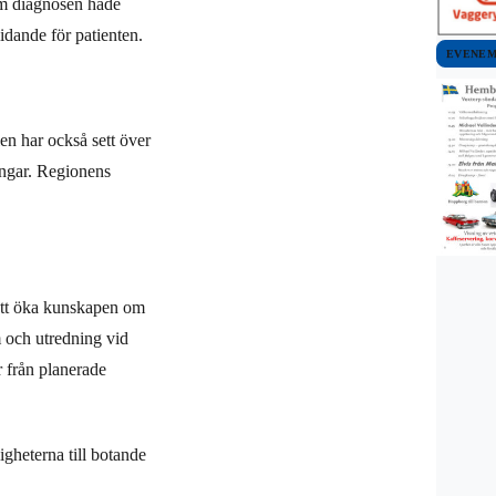
om diagnosen hade
 lidande för patienten.
EVENE
en har också sett över
ingar. Regionens
 att öka kunskapen om
om och utredning vid
r från planerade
igheterna till botande