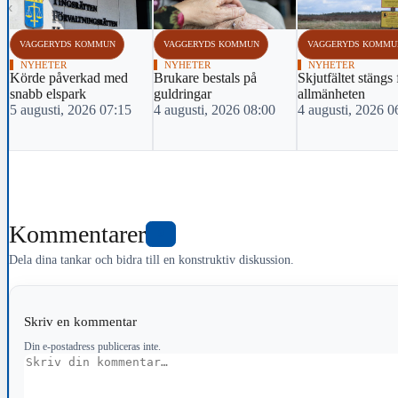
‹
VAGGERYDS KOMMUN
VAGGERYDS KOMMUN
VAGGERYDS KOMMU
NYHETER
NYHETER
NYHETER
Körde påverkad med
Brukare bestals på
Skjutfältet stängs 
snabb elspark
guldringar
allmänheten
5 augusti, 2026 07:15
4 augusti, 2026 08:00
4 augusti, 2026 0
Kommentarer
0
Dela dina tankar och bidra till en konstruktiv diskussion.
Skriv en kommentar
Din e-postadress publiceras inte.
Kommentar