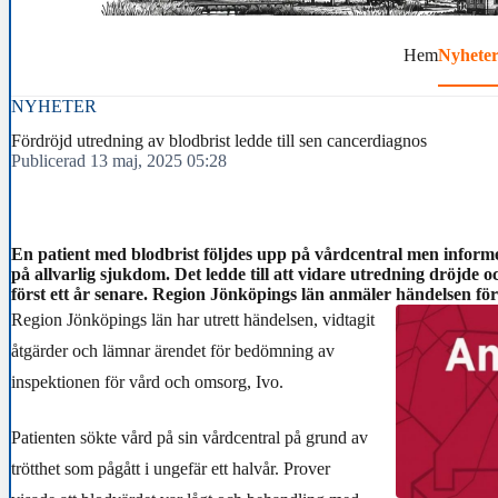
Hem
Nyhete
NYHETER
Fördröjd utredning av blodbrist ledde till sen cancerdiagnos
Publicerad 13 maj, 2025 05:28
En patient med blodbrist följdes upp på vårdcentral men informe
på allvarlig sjukdom. Det ledde till att vidare utredning dröjde 
först ett år senare. Region Jönköpings län anmäler händelsen för
Region Jönköpings län har utrett händelsen, vidtagit
åtgärder och lämnar ärendet för bedömning av
inspektionen för vård och omsorg, Ivo.
Patienten sökte vård på sin vårdcentral på grund av
trötthet som pågått i ungefär ett halvår. Prover