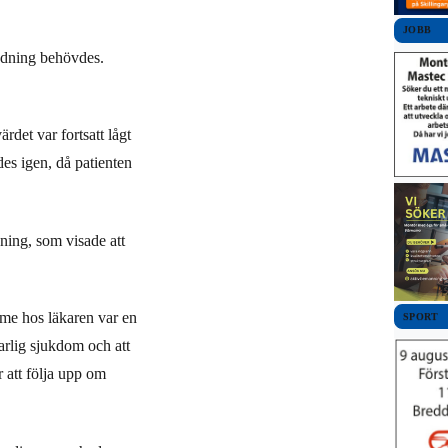
JOBB
edning behövdes.
rdet var fortsatt lågt
des igen, då patienten
ning, som visade att
me hos läkaren var en
SPORT
varlig sjukdom och att
 att följa upp om