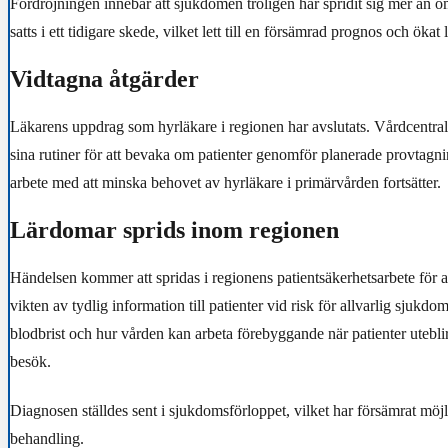
Fördröjningen innebar att sjukdomen troligen har spridit sig mer än 
satts i ett tidigare skede, vilket lett till en försämrad prognos och ökat
Vidtagna åtgärder
Läkarens uppdrag som hyrläkare i regionen har avslutats. Vårdcentral
sina rutiner för att bevaka om patienter genomför planerade provtagn
arbete med att minska behovet av hyrläkare i primärvården fortsätter.
Lärdomar sprids inom regionen
Händelsen kommer att spridas i regionens patientsäkerhetsarbete för
vikten av tydlig information till patienter vid risk för allvarlig sjukd
blodbrist och hur vården kan arbeta förebyggande när patienter utebli
besök.
Diagnosen ställdes sent i sjukdomsförloppet, vilket har försämrat möjl
behandling.