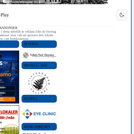
Play
 ANNONSER
i detta sidofält är reklam från de företag
ationer som valt att sponsra den lokala
iken i sin hemkommun.
E
DIVERSE
HOTELL - MAT
HANDEL
BANK-JOBB-HUS