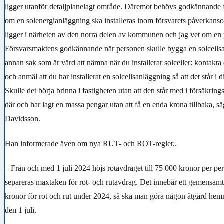
ligger utanför detaljplanelagt område. Däremot behövs godkännande
om en solenergianläggning ska installeras inom försvarets påverkanso
ligger i närheten av den norra delen av kommunen och jag vet om e
Försvarsmaktens godkännande när personen skulle bygga en solcells
annan sak som är värd att nämna när du installerar solceller: kontakta 
och anmäl att du har installerat en solcellsanläggning så att det står i 
Skulle det börja brinna i fastigheten utan att den står med i försäkring
där och har lagt en massa pengar utan att få en enda krona tillbaka, s
Davidsson.
Han informerade även om nya RUT- och ROT-regler..
–
Från och med 1 juli 2024 höjs rotavdraget till 75 000 kronor per per
separeras maxtaken för rot- och rutavdrag. Det innebär ett gemensa
kronor för rot och rut under 2024, så ska man göra någon åtgärd hemma
den 1 juli.