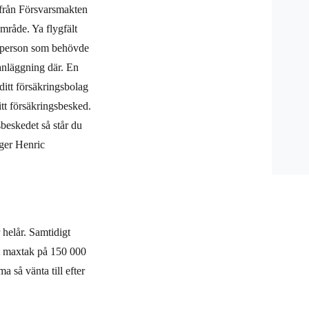
 från Försvarsmakten
mråde. Ya flygfält
n person som behövde
anläggning där. En
ditt försäkringsbolag
ditt försäkringsbesked.
sbeskedet så står du
äger Henric
 helår. Samtidigt
mt maxtak på 150 000
 så vänta till efter