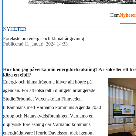
Hem
Nyhete
NYHETER
Föreläste om energi- och klimatrådgivning
Publicerad 11 januari, 2024 14:33
Hur kan jag påverka min energiförbrukning? Är solceller ett bra
köra en elbil?
Energi- och klimatfrågorna kliver allt högre på
agendan. För att lotsa rätt i djungeln arrangerade
Studieförbundet Vuxenskolan Finnveden
tillsammans med Värnamo kommuns Agenda 2030-
grupp och Naturskyddsföreningen Värnamo en
digifysisk föreläsning där Värnamo kommuns
energirådgivare Henric Davidsson gick igenom