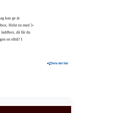
 jag kan ge är
ddbox. Helst en med 3-
n laddbox, då får du
gen en elbil? I
Dela det här