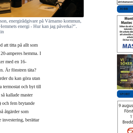
JOBB
son, energirådgivare på Värnamo kommun,
"Hemmets energi - Hur kan jag påverka?".
in
 att titta på allt som
n 20-amperes hemma. I
ker med en 16-
yn. Är fönstren täta?
rder du kan göra utan
 termostat och byt till
SPORT
så kallade master
r) och fem brytande
 på åtgärder som
investering, berättar