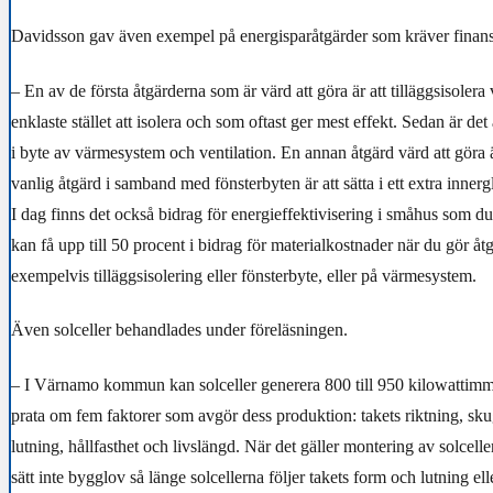
Davidsson gav även exempel på energisparåtgärder som kräver finans
– En av de första åtgärderna som är värd att göra är att tilläggsisolera
enklaste stället att isolera och som oftast ger mest effekt. Sedan är det 
i byte av värmesystem och ventilation. En annan åtgärd värd att göra ä
vanlig åtgärd i samband med fönsterbyten är att sätta i ett extra innergla
I dag finns det också bidrag för energieffektivisering i småhus som 
kan få upp till 50 procent i bidrag för materialkostnader när du gör å
exempelvis tilläggsisolering eller fönsterbyte, eller på värmesystem.
Även solceller behandlades under föreläsningen.
– I Värnamo kommun kan solceller generera 800 till 950 kilowattimm
prata om fem faktorer som avgör dess produktion: takets riktning, sku
lutning, hållfasthet och livslängd. När det gäller montering av solcelle
sätt inte bygglov så länge solcellerna följer takets form och lutning ell