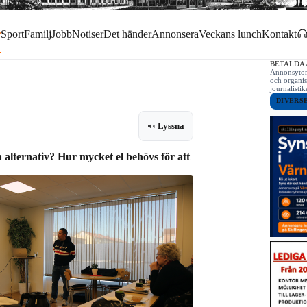
r
Sport
Familj
Jobb
Notiser
Det händer
Annonsera
Veckans lunch
Kontakt
BETALDA
Annonsytor 
och organis
journalist
DIVERS
Lyssna
 alternativ? Hur mycket el behövs för att