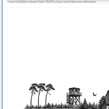
Väder
Trafik
Det händer
Valår 2026
Veckans lunch
Annonsera
Kontakt