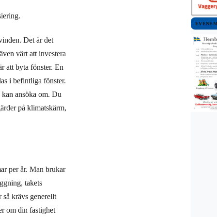
iering.
EVENE
 vinden. Det är det
även värt att investera
r att byta fönster. En
s i befintliga fönster.
du kan ansöka om. Du
tgärder på klimatskärm,
ar per år. Man brukar
ggning, takets
r så krävs generellt
er om din fastighet