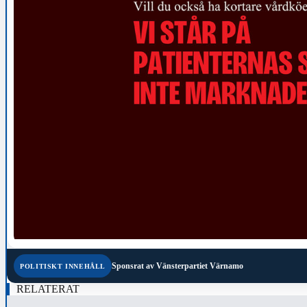
Sponsrat av
Vänsterpartiet Värnamo
POLITISKT INNEHÅLL
RELATERAT