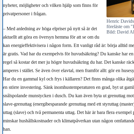
nyheter, möjligheter och vilken hjälp som finns för
privatpersoner i frågan.
Henric Davids
föreläste om 
– Med anledning av höga elpriser på nytt så är det
Bild: David Al
aktuellt att göra en översyn hemma för att se om du
kan energieffektivisera i någon form. Ett vanligt råd är: börja alltid med
är gratis. Vad har du exempelvis för huvudsäkring? Du kanske har e
regel så kostar det mer ju högre huvudsäkring du har. Det kanske räc
amperes i stället. Se även över elavtal, men framför allt: gör en huses
Har du en gammal kyl och frys i källaren? Det finns många olika åtgä
en större investering. Sänk inomhustemperaturen en grad, byt ut gamla
snålspolande munstycken i dusch. Du kan även byta ut grenuttag mot 
slave-grenuttag (
energibesparande grenuttag med ett styruttag (maste
uttag (slave) och två permanenta uttag. Det här är bara flera exempel
minskar hushållskostnader och klimatpåverkan utan någon omfattande 
han.