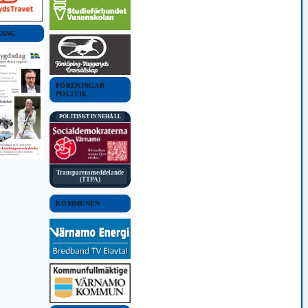
MANG
FÖRENINGAR
POLITIK
POLITISKT INNEHÅLL
Transparensmeddelande
(TTPA)
KOMMUNEN