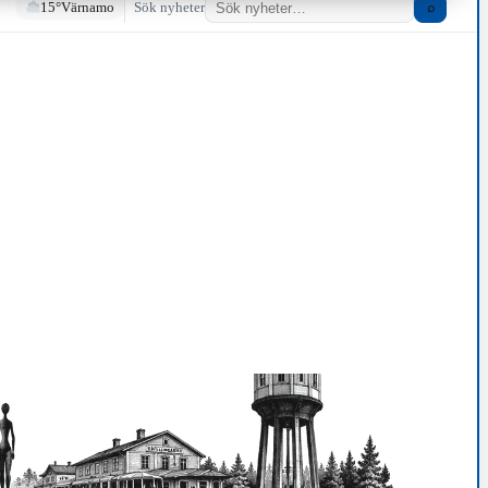
15°
Värnamo
Sök nyheter
⌕