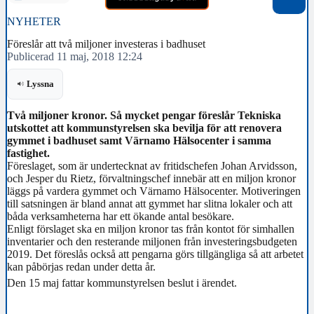
NYHETER
Föreslår att två miljoner investeras i badhuset
Publicerad 11 maj, 2018 12:24
Lyssna
Två miljoner kronor. Så mycket pengar föreslår Tekniska
utskottet att kommunstyrelsen ska bevilja för att renovera
gymmet i badhuset samt Värnamo Hälsocenter i samma
fastighet.
Föreslaget, som är undertecknat av fritidschefen Johan Arvidsson,
och Jesper du Rietz, förvaltningschef innebär att en miljon kronor
läggs på vardera gymmet och Värnamo Hälsocenter. Motiveringen
till satsningen är bland annat att gymmet har slitna lokaler och att
båda verksamheterna har ett ökande antal besökare.
Enligt förslaget ska en miljon kronor tas från kontot för simhallen
inventarier och den resterande miljonen från investeringsbudgeten
2019. Det föreslås också att pengarna görs tillgängliga så att arbetet
kan påbörjas redan under detta år.
Den 15 maj fattar kommunstyrelsen beslut i ärendet.