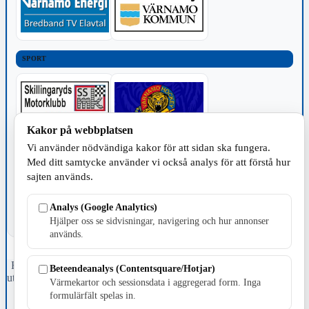
SPORT
Kakor på webbplatsen
Vi använder nödvändiga kakor för att sidan ska fungera.
TILLVERKNING
Med ditt samtycke använder vi också analys för att förstå hur
sajten används.
Analys (Google Analytics)
Hjälper oss se sidvisningar, navigering och hur annonser
används.
Fristående webbtidningsföretag grundat 1991 som sedan 2002 ger
Beteendeanalys (Contentsquare/Hotjar)
ut tidningen Skillingaryd.nu och 2010 lanserades Värnamo.nu. Från
Värmekartor och sessionsdata i aggregerad form. Inga
april 2026 omfattar Skillingaryd.nu tre kommuner: Gnosjö,
formulärfält spelas in.
Värnamo och Vaggeryds kommun.