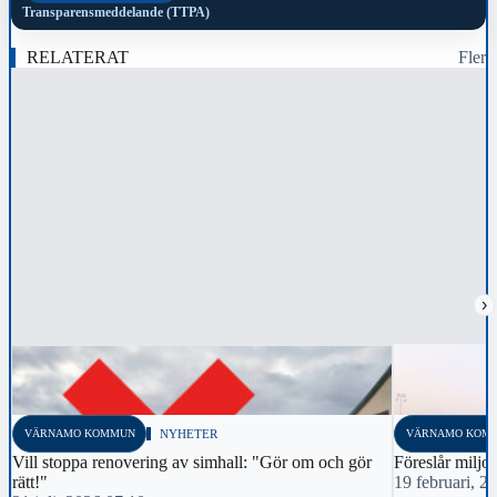
Transparensmeddelande (TTPA)
RELATERAT
Fler
›
VÄRNAMO KOMMUN
NYHETER
VÄRNAMO KOM
Vill stoppa renovering av simhall: "Gör om och gör
Föreslår miljo
rätt!"
19 februari, 2