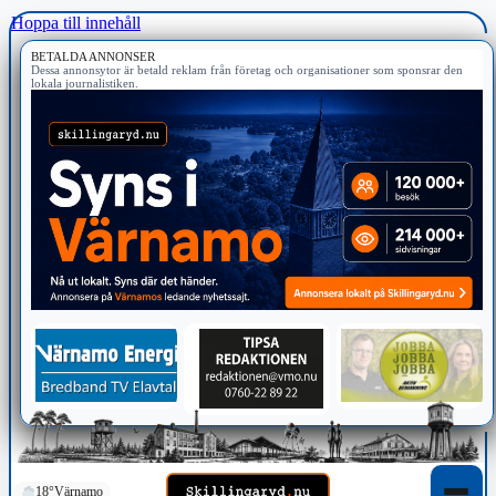
Hoppa till innehåll
BETALDA ANNONSER
Dessa annonsytor är betald reklam från företag och organisationer som sponsrar den
lokala journalistiken.
18°
Värnamo