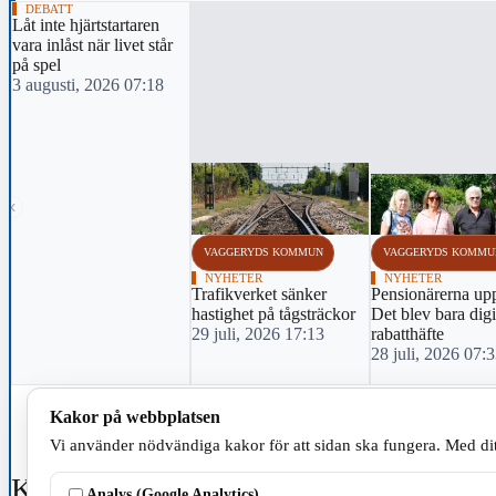
DEBATT
Låt inte hjärtstartaren
vara inlåst när livet står
på spel
3 augusti, 2026 07:18
‹
VAGGERYDS KOMMUN
VAGGERYDS KOMMU
NYHETER
NYHETER
Trafikverket sänker
Pensionärerna up
hastighet på tågsträckor
Det blev bara digi
29 juli, 2026 17:13
rabatthäfte
28 juli, 2026 07:
Kakor på webbplatsen
Vi använder nödvändiga kakor för att sidan ska fungera. Med dit
Kommentarer
0
Analys (Google Analytics)