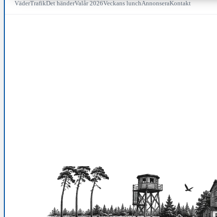
Väder
Trafik
Det händer
Valår 2026
Veckans lunch
Annonsera
Kontakt