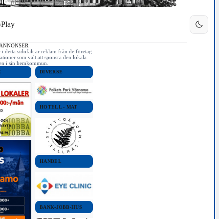
Play
 ANNONSER
i detta sidofält är reklam från de företag
ationer som valt att sponsra den lokala
iken i sin hemkommun.
E
DIVERSE
HOTELL - MAT
HANDEL
BANK-JOBB-HUS