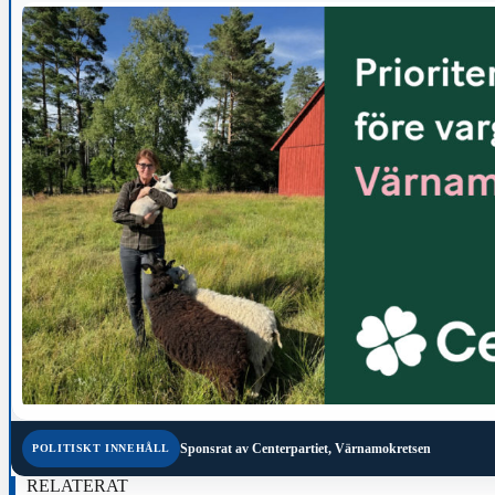
Sponsrat av
Centerpartiet, Värnamokretsen
POLITISKT INNEHÅLL
RELATERAT