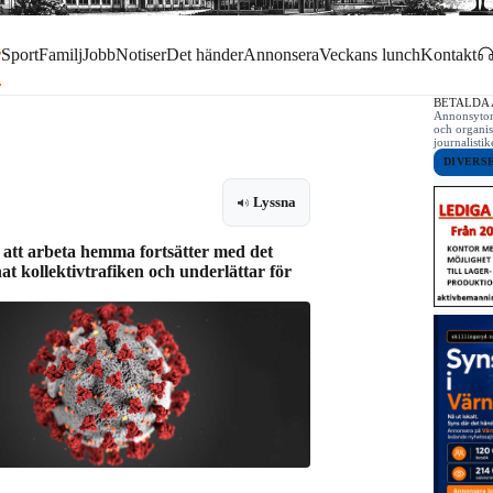
r
Sport
Familj
Jobb
Notiser
Det händer
Annonsera
Veckans lunch
Kontakt
BETALDA
Annonsytor 
och organis
journalist
DIVERS
Lyssna
att arbeta hemma fortsätter med det
at kollektivtrafiken och underlättar för