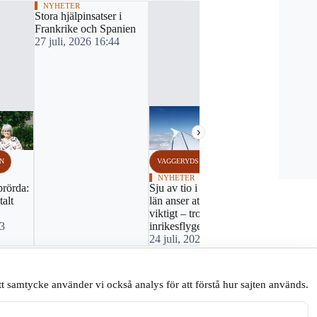
NYHETER
Stora hjälpinsatser i
Frankrike och Spanien
27 juli, 2026 16:44
›
N
VAGGERYDS KOMMUN
VAGGERYDS
NYHETER
NYHETER
prörda:
Sju av tio i Jönköpings
Så många är
talt
län anser att flyget är
arbetslösa
viktigt – trots kris för
23 juli, 20
33
inrikesflyget
24 juli, 2026 07:45
t samtycke använder vi också analys för att förstå hur sajten används.
♢
Håll en god ton.