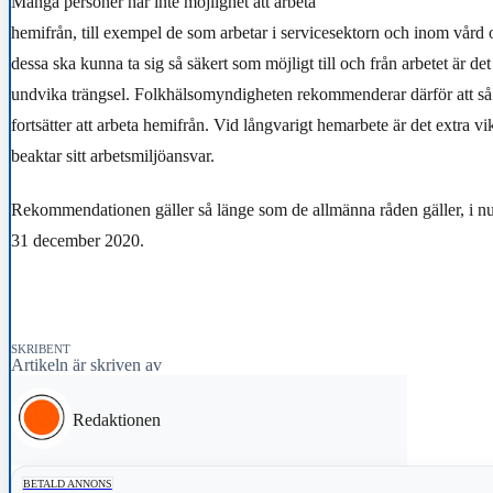
Många personer har inte möjlighet att arbeta
hemifrån, till exempel de som arbetar i servicesektorn och inom vård 
dessa ska kunna ta sig så säkert som möjligt till och från arbetet är det 
undvika trängsel. Folkhälsomyndigheten rekommenderar därför att s
fortsätter att arbeta hemifrån. Vid långvarigt hemarbete är det extra vik
beaktar sitt arbetsmiljöansvar.
Rekommendationen gäller så länge som de allmänna råden gäller, i nu
31 december 2020.
SKRIBENT
Artikeln är skriven av
Redaktionen
BETALD ANNONS