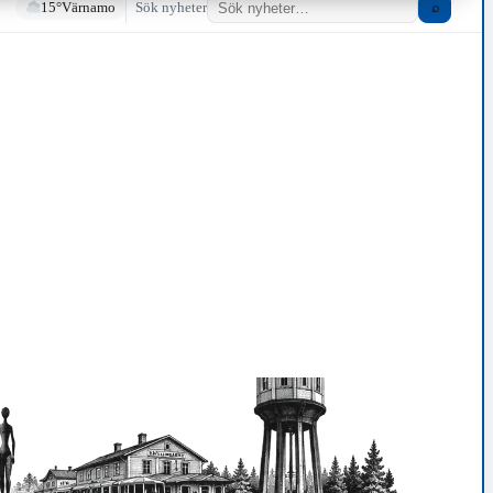
15°
Värnamo
Sök nyheter
⌕