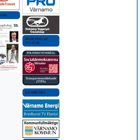
MANG
FÖRENINGAR
POLITIK
POLITISKT INNEHÅLL
Transparensmeddelande
(TTPA)
KOMMUNEN