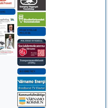
MANG
FÖRENINGAR
POLITIK
POLITISKT INNEHÅLL
Transparensmeddelande
(TTPA)
KOMMUNEN