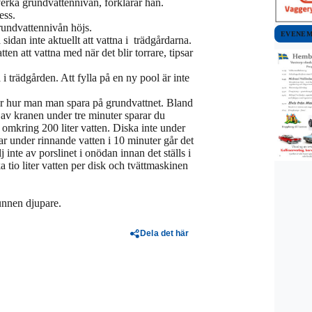
verka grundvattennivån, förklarar han.
ess.
 grundvattennivån höjs.
EVENE
sidan inte aktuellt att vattna i trädgårdarna.
n att vattna med när det blir torrare, tipsar
trädgården. Att fylla på en ny pool är inte
r hur man man spara på grundvattnet. Bland
av kranen under tre minuter sparar du
 omkring 200 liter vatten. Diska inte under
kar under rinnande vatten i 10 minuter går det
 inte av porslinet i onödan innan det ställs i
io liter vatten per disk och tvättmaskinen
unnen djupare.
Dela det här