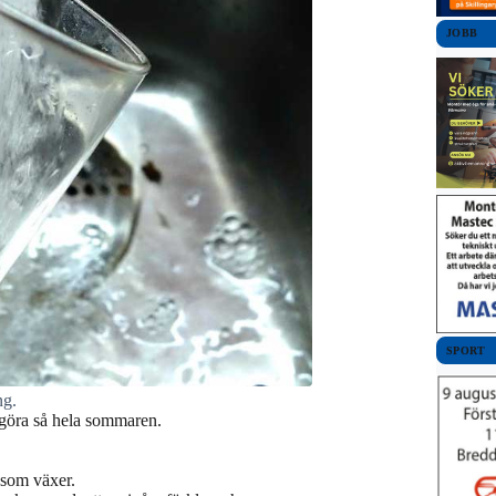
JOBB
SPORT
ng.
göra så hela sommaren.
t som växer.