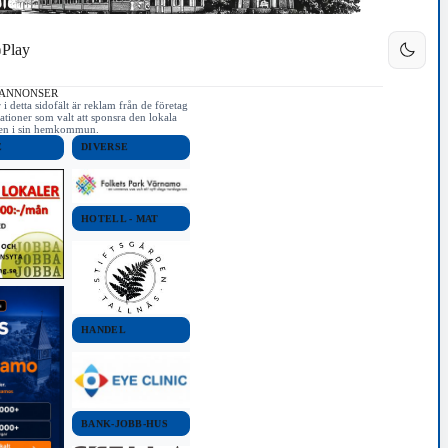
Play
 ANNONSER
i detta sidofält är reklam från de företag
ationer som valt att sponsra den lokala
iken i sin hemkommun.
E
DIVERSE
HOTELL - MAT
HANDEL
BANK-JOBB-HUS