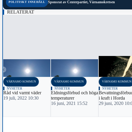
Sponsrat av
Centerpartiet, Värnamokretsen
POLITISKT INNEHÅLL
RELATERAT
‹
VÄRNAMO KOMMUN
VÄRNAMO KOMMUN
VÄRNAMO KOMMUN
NYHETER
NYHETER
NYHETER
Råd vid varmt väder
Eldningsförbud och höga
Bevattningsförbud
19 juli, 2022 10:30
temperaturer
i kraft i Horda
16 juni, 2021 15:52
29 juni, 2020 10: