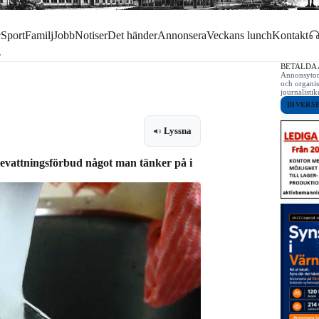
r
Sport
Familj
Jobb
Notiser
Det händer
Annonsera
Veckans lunch
Kontakt
BETALDA
Annonsytor 
och organis
journalist
DIVERS
Lyssna
bevattningsförbud något man tänker på i