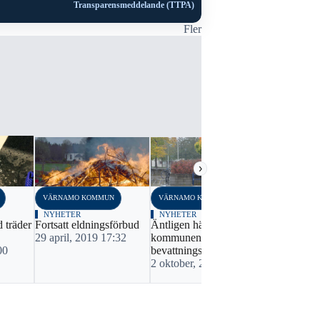
Transparensmeddelande (TTPA)
Fler
›
VÄRNAMO KOMMUN
VÄRNAMO KOMMUN
VÄRNAMO K
NYHETER
NYHETER
NYHETER
 träder
Fortsatt eldningsförbud
Äntligen häver
Fortsatt
29 april, 2019 17:32
kommunen
bevattnings
00
bevattningsförbudet
Värnamo 
2 oktober, 2018 20:11
14 augusti,