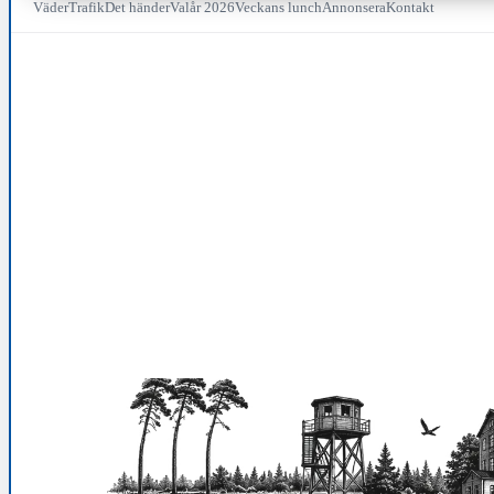
Väder
Trafik
Det händer
Valår 2026
Veckans lunch
Annonsera
Kontakt